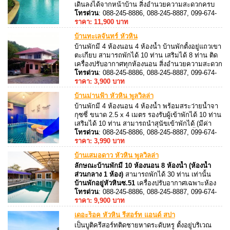
เดินลงได้จากหน้าบ้าน สิ่งอำนวยความสะดวกครบ
บ้านพักอยู่ห่างจากทะเลประมาณ 200 เมตร
โทรด่วน
: 088-245-8886, 088-245-8887, 099-674-
8887, 099-495-8887
ราคา: 11,900 บาท
บ้านทะเลจันทร์ หัวหิน
บ้านพักมี 4 ห้องนอน 4 ห้องน้ำ บ้านพักตั้งอยู่แถวเขา
ตะเกียบ สามารถพักได้ 10 ท่าน เสริมได้ 8 ท่าน ติด
เครื่องปรับอากาศทุกห้องนอน สิ่งอำนวยความสะดวก
ครบครัน บ้านพักห่างทะเลประมาณ 100 เมตร
โทรด่วน
: 088-245-8886, 088-245-8887, 099-674-
8887, 099-495-8887
ราคา: 3,900 บาท
บ้านม่านฟ้า หัวหิน พูลวิลล่า
บ้านพักมี 4 ห้องนอน 4 ห้องน้ำ พร้อมสระว่ายน้ำจา
กุซซี่ ขนาด 2.5 x 4 เมตร รองรับผู้เข้าพักได้ 10 ท่าน
เสริมได้ 10 ท่าน สามารถนำสุนัขเข้าพักได้ (มีค่า
บริการ) อุปกรณ์ครัว โทรทัศน์, ตู้เย็น, เตาปิ้งย่าง
โทรด่วน
: 088-245-8886, 088-245-8887, 099-674-
พร้อมบริการ Wi-Fi บ้านพักห่างทะเลประมาณ 200
8887, 099-495-8887
ราคา: 3,990 บาท
เมตร ใกล้ ตลาดจั้กจั่น
บ้านเสมอดาว หัวหิน พูลวิลล่า
ลักษณะบ้านพักมี 10 ห้องนอน 8 ห้องน้ำ (ห้องน้ำ
ส่วนกลาง 1 ห้อง)
สามารถพักได้ 30 ท่าน เท่านั้น
บ้านพักอยู่หัวหินซ.51
เครื่องปรับอากาศเฉพาะห้อง
นอน สิ่งอำนวยความสะดวกครบครัน เช่น
โทรด่วน
: 088-245-8886, 088-245-8887, 099-674-
คาราโอเกะ, โทรทัศน์, เตาปิ้งย่าง บ้านพักอยู่ห่าง
8887, 099-495-8887
ราคา: 9,900 บาท
ทะเลประมาณ 300 เมตร
เดอะร็อค หัวหิน รีสอร์ท แอนด์ สปา
เป็นบูติครีสอร์ทติดชายหาดระดับหรู ตั้งอยู่บริเวณ