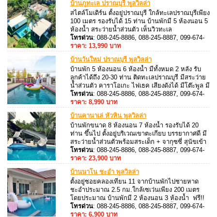
บ้านภูทะเล ปราณบุรี พูลวิลล่า
สไตล์โมเดิร์น ตั้งอยู่ปราณบุรี ใกล้ทะเลปราณบุรีเพียง
100 เมตร รองรับได้ 15 ท่าน บ้านพักมี 5 ห้องนอน 5
ห้องน้ำ สระว่ายน้ำส่วนตัว เห็นวิวทะเล
โทรด่วน
: 088-245-8886, 088-245-8887, 099-674-
8887, 099-495-8887
ราคา: 13,990 บาท
บ้านวันใหม่ ปราณบุรี พูลวิลล่า
บ้านพัก 5 ห้องนอน 6 ห้องน้ำ มีทั้งหมด 2 หลัง รับ
ลูกค้าได้ถึง 20-30 ท่าน ติดทะเลปราณบุรี มีสระว่าย
น้ำส่วนตัว คาราโอเกะ ไฟเธค เสียงดังได้ มีโต๊ะพูล มี
ร้านอาหารใกล้บ้านพัก สามารถสั่งมาทานที่บ้านพัก
โทรด่วน
: 088-245-8886, 088-245-8887, 099-674-
ได้
8887, 099-495-8887
ราคา: 8,990 บาท
บ้านคานาเล่ หัวหิน พูลวิลล่า
บ้านพักขนาด 8 ห้องนอน 7 ห้องน้ำ รองรับได้ 20
ท่าน ขึ้นไป ตั้งอยู่บริเวณเขาตะเกียบ บรรยากาศดี มี
สระว่ายน้ำส่วนตัวพร้อมสระเด็ก + จากุซซี่ สุนัขเข้า
พักได้(มีค่าบริการ) สามารถเล่นกันได้อย่าง
โทรด่วน
: 088-245-8886, 088-245-8887, 099-674-
สนุกสนาน มีห้องโถงเปิดกว้างมีคาราโอเกะและรับ
8887, 099-495-8887
ราคา: 23,900 บาท
ประทานอาหาร
บ้านนาโน ชะอำ พูลวิลล่า
ตั้งอยู่ซอยคลองเทียน 11 จากบ้านพักไปชายหาด
ชะอำประมาณ 2.5 กม.ใกล้เซเว่นเพียง 200 เมตร
โดยประมาณ บ้านพักมี 2 ห้องนอน 3 ห้องน้ำ ฟรี!!
คาราโอเกะ ไฟเธค โต๊ะสนุ๊ก สระว่ายน้ำส่วนตัว
โทรด่วน
: 088-245-8886, 088-245-8887, 099-674-
อุปกรณ์ครัวครบ ทำอาหารได้ ปิ้งย่างได้
8887, 099-495-8887
ราคา: 6,900 บาท