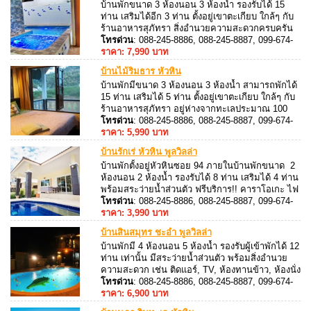
บ้านพักขนาด 3 ห้องนอน 3 ห้องน้ำ รองรับได้ 15
ท่าน เสริมได้อีก 3 ท่าน ตั้งอยู่เขาตะเกียบ ใกล้ๆ กับ
ร้านอาหารสุภัทรา สิ่งอำนวยความสะดวกครบครัน
สุนัขสามารถเข้าพักได้ อยู่ห่างจากทะเลประมาณ
โทรด่วน
: 088-245-8886, 088-245-8887, 099-674-
100 เมตร
8887, 099-495-8887
ราคา: 7,990 บาท
บ้านไม้ริมธาร หัวหิน
บ้านพักมีขนาด 3 ห้องนอน 3 ห้องน้ำ สามารถพักได้
15 ท่าน เสริมได้ 5 ท่าน ตั้งอยู่เขาตะเกียบ ใกล้ๆ กับ
ร้านอาหารสุภัทรา อยู่ห่างจากทะเลประมาณ 100
เมตร สิ่งอำนวยความสะดวกครบครัน สุนัขสามารถ
โทรด่วน
: 088-245-8886, 088-245-8887, 099-674-
เข้าพักได้
8887, 099-495-8887
ราคา: 5,990 บาท
บ้านรักเร่ หัวหิน พูลวิลล่า
บ้านพักตั้งอยู่หัวหินซอย 94 ภายในบ้านพักขนาด 2
ห้องนอน 2 ห้องน้ำ รองรับได้ 8 ท่าน เสริมได้ 4 ท่าน
พร้อมสระว่ายน้ำส่วนตัว ฟรีบริการ!! คาราโอเกะ ไฟ
เธค ขับรถไปทะเล 10-15 นาที
โทรด่วน
: 088-245-8886, 088-245-8887, 099-674-
8887, 099-495-8887
ราคา: 3,990 บาท
บ้านสินสมุทร ชะอำ พูลวิลล่า
บ้านพักมี 4 ห้องนอน 5 ห้องน้ำ รองรับผู้เข้าพักได้ 12
ท่าน เท่านั้น มีสระว่ายน้ำส่วนตัว พร้อมสิ่งอำนวย
ความสะดวก เช่น ติดแอร์, TV, ห้องทานข้าว, ห้องนั่ง
เล่น, ห้องครัว, เตาบาร์บีคิว อุปกรณ์ครัวครบ ห่าง
โทรด่วน
: 088-245-8886, 088-245-8887, 099-674-
จากทะเลประมาณ 400 เมตร
8887, 099-495-8887
ราคา: 6,900 บาท