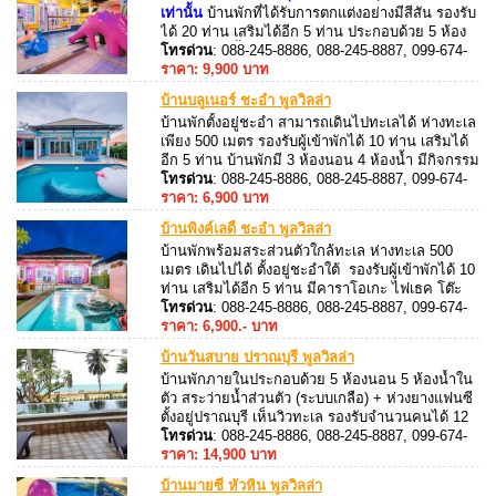
เท่านั้น
บ้านพักที่ได้รับการตกแต่งอย่างมีสีสัน รองรับ
ได้ 20 ท่าน เสริมได้อีก 5 ท่าน ประกอบด้วย 5 ห้อง
นอน 3 ห้องน้ำ คาราโอเกะ ไฟเธคริมสระ และโต๊ะ
โทรด่วน
: 088-245-8886, 088-245-8887, 099-674-
สนุ๊ก สุดฟิน!! ตั้งอยู่บริเวณชะอำใต้ ห่างทะเล 500
8887, 099-495-8887
ราคา: 9,900 บาท
เมตร
บ้านบลูเนอร์ ชะอำ พูลวิลล่า
บ้านพักตั้งอยู่ชะอำ สามารถเดินไปทะเลได้ ห่างทะเล
เพียง 500 เมตร รองรับผู้เข้าพักได้ 10 ท่าน เสริมได้
อีก 5 ท่าน บ้านพักมี 3 ห้องนอน 4 ห้องน้ำ มีกิจกรรม
ที่สร้างความบันเทิง คาราโอเกะ ไฟเธค และ โต๊ะ
โทรด่วน
: 088-245-8886, 088-245-8887, 099-674-
สนุ๊ก เครื่องแอร์ทั้งหลัง
8887, 099-495-8887
ราคา: 6,900 บาท
บ้านพิงค์เลดี้ ชะอำ พูลวิลล่า
บ้านพักพร้อมสระส่วนตัวใกล้ทะเล ห่างทะเล 500
เมตร เดินไปได้ ตั้งอยู่ชะอำใต้ รองรับผู้เข้าพักได้ 10
ท่าน เสริมได้อีก 5 ท่าน มีคาราโอเกะ ไฟเธค โต๊ะ
สนุ๊ก ภายในบ้านพักประกอบด้วย 3 ห้องนอน 4
โทรด่วน
: 088-245-8886, 088-245-8887, 099-674-
ห้องน้ำ ติดแอร์ทั้งหลัง
8887, 099-495-8887
ราคา: 6,900.- บาท
บ้านวันสบาย ปราณบุรี พูลวิลล่า
บ้านพักภายในประกอบด้วย 5 ห้องนอน 5 ห้องน้ำใน
ตัว สระว่ายน้ำส่วนตัว (ระบบเกลือ) + ห่วงยางแฟนซี
ตั้งอยู่ปราณบุรี เห็นวิวทะเล รองรับจำนวนคนได้ 12
ท่าน เสริมได้ 4 ท่าน ผู้เข้าพักจะเพลิดเพลินไปกับ
โทรด่วน
: 088-245-8886, 088-245-8887, 099-674-
เสียงคลื่นและลมทะเล และสูดอากาศทะเลได้เต็ม
8887, 099-495-8887
ราคา: 14,900 บาท
ปอด
บ้านมายซี หัวหิน พูลวิลล่า