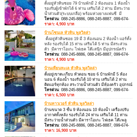
ตั้งอยู่หัวหินซอย 79 บ้านพักมี 2 ห้องนอน 1 ห้องน้ำ
รองรับผู้เข้าพักได้ 6 ท่าน เสริมได้ 2 ท่าน มีสระว่าย
น้ำส่วนตัว(ระบบเกลือ) พร้อมห่วงยางแฟนซี มี
อุปกรณ์ครัวครบ สามารถทำอาหารได้ และยังมีเตา
โทรด่วน
: 088-245-8886, 088-245-8887, 099-674-
ปิ้งย่าง ใกล้ทะเลเพียง 50 เมตร
8887, 099-495-8887
ราคา: 4,900 บาท
บ้านโซนเล หัวหิน พูลวิลล่า
ตั้งอยู่หัวหินซอย 19 มี 3 ห้องนอน 2 ห้องน้ำ แอร์ทั้ง
หลัง รองรับได้ 15 ท่าน เสริมได้ 5 ท่าน มีสระส่วน
ตัว มีคาราโอเกะ ไฟเธค โต๊ะสนุ๊ก มีอุปกรณ์ครัว
เตาปิ้งย่าง ห่างทะเลเพียง 350 เมตร
โทรด่วน
: 088-245-8886, 088-245-8887, 099-674-
8887, 099-495-8887
ราคา: 4,900 บาท
บ้านเทียนทะเล หัวหิน พูลวิลล่า
ตั้งอยู่เขาตะเกียบ หัวดอน ซอย 6 บ้านพักมี 5 ห้อง
นอน 6 ห้องน้ำ รองรับได้ 10 ท่าน เสริมได้ 2 ท่าน
ติดแอร์ทุกห้อง สระว่ายน้ำส่วนตัว มีห้องครัว อุปกรณ์
ครัวครบ สามารถทำอาหารได้ มีเตาปิ้งย่าง สามารถ
โทรด่วน
: 088-245-8886, 088-245-8887, 099-674-
เดินไปทะเลได้ ห่างทะเลเพียง 400 เมตร
8887, 099-495-8887
ราคา: 6,500 บาท
บ้านทาวเวอร์ หัวหิน พูลวิลล่า
บ้านขนาด 3 ชั้น 9 ห้องนอน 10 ห้องน้ำ เครื่องปรับ
อากาศทั้งหลัง รองรับได้ 24 ท่าน เสริมได้ 11 ท่าน
มีสระว่ายน้ำส่วนตัว มีคาราโอเกะ ไฟเธค โต๊ะพลู
สุนัขเข้าพักได้ เดินไปทะเล 400 เมตร
โทรด่วน
: 088-245-8886, 088-245-8887, 099-674-
8887, 099-495-8887
ราคา: 16,900 บาท