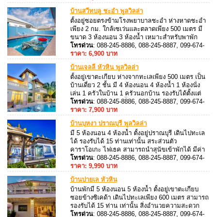
บ้านสวีทบลู ชะอำ พูลวิลล่า
ตั้งอยู่ซอยตรงข้ามโรงพย
าบาลชะอำ ห่างหาดชะอำ
เพียง 2 กม. ใกล้เซเว่นและตลาดเพียง 500 เมตร มี
ขนาด 3 ห้องนอน 3 ห้องน้ำ เหมาะสำหรับพาพัก
ครอบครัวเพื่อน ๆ ไปพักผ่อน ฟรี คาราโอเกะ ไฟเธค
โทรด่วน
: 088-245-8886, 088-245-8887, 099-674-
โต๊ะพูล สระว่ายน้ำส่วนตัว
8887, 099-495-8887
ราคา: 6,900 บาท
บ้านเจลลี่ หัวหิน พูลวิลล่า
ตั้งอยู่เขาตะเกียบ ห่างจากทะเลเพียง 500 เมตร เป็น
บ้านเดี่ยว 2 ชั้น มี 4 ห้องนอน 4 ห้องน้ำ 1 ห้องนั่ง
เล่น 1 ครัวในบ้าน 1 ครัวนอกบ้าน รองรับได้ตั้งแต่
10-15 ท่าน สระว่ายน้ำ+สระเด็ก ฟรี!!ลูกบอล มี
โทรด่วน
: 088-245-8886, 088-245-8887, 099-674-
คาราโอเกะ ไฟเธค โต๊ะพูล
8887, 099-495-8887
ราคา: 7,900 บาท
บ้านบุหงา ปราณบุรี พูลวิลล่า
มี 5 ห้องนอน 4 ห้องน้ำ ตั้งอยู่ปราณบุรี เดินไปทะเล
ได้ รองรับได้ 15 ท่านเท่านั้น สระส่วนตัว
คาราโอเกะ ไฟเธค สามารถนำสุนัขเข้าพักได้ มีค่า
บริการ
โทรด่วน
: 088-245-8886, 088-245-8887, 099-674-
8887, 099-495-8887
ราคา: 9,990 บาท
บ้านปายเล หัวหิน
บ้านพักมี 5 ห้องนอน 5 ห้องน้ำ ตั้งอยู่เขาตะเกียบ
ซอยข้างซิเคด้า เดินไปทะเลเพียง 600 เมตร สามารถ
รองรับได้ 15 ท่าน เท่านั้น สิ่งอำนวยความสะดวก
ครบ เช่น คาราโอเกะ, Wi-Fi, อุปกรณ์ครัวครบ, ตู้
โทรด่วน
: 088-245-8886, 088-245-8887, 099-674-