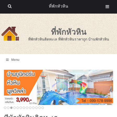
ที่พักหัวหิน
ที่พักหัวหิน
ที่พักหัวหินติดทะเล ที่พักหัวหินราคาถูก บ้านพักหัวหิน
Menu