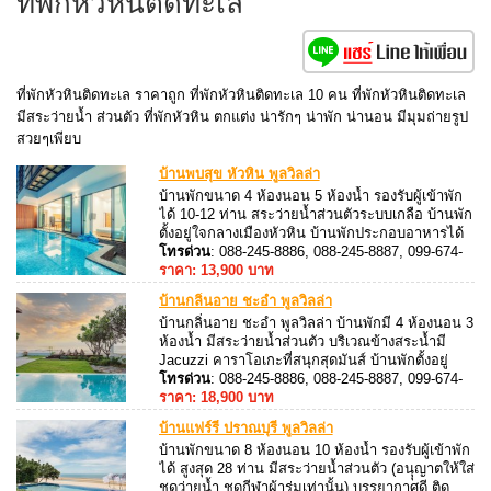
ที่พักหัวหินติดทะเล
ที่พักหัวหินติดทะเล ราคาถูก ที่พักหัวหินติดทะเล 10 คน ที่พักหัวหินติดทะเล
มีสระว่ายน้ำ ส่วนตัว ที่พักหัวหิน ตกแต่ง น่ารักๆ น่าพัก น่านอน มีมุมถ่ายรูป
สวยๆเพียบ
บ้านพบสุข หัวหิน พูลวิลล่า
บ้านพักขนาด 4 ห้องนอน 5 ห้องน้ำ รองรับผู้เข้าพัก
ได้ 10-12 ท่าน สระว่ายน้ำส่วนตัวระบบเกลือ บ้านพัก
ตั้งอยู่ใจกลางเมืองหัวหิน บ้านพักประกอบอาหารได้
สิ่งอำนวยความสะดวกมากมาย ฟรี!! wifi
โทรด่วน
: 088-245-8886, 088-245-8887, 099-674-
8887, 099-495-8887
ราคา: 13,900 บาท
บ้านกลิ่นอาย ชะอำ พูลวิลล่า
บ้านกลิ่นอาย ชะอำ พูลวิลล่า บ้านพักมี 4 ห้องนอน 3
ห้องน้ำ มีสระว่ายน้ำส่วนตัว บริเวณข้างสระน้ำมี
Jacuzzi คาราโอเกะที่สนุกสุดมันส์ บ้านพักตั้งอยู่
ชะอำ วิวติดทะเล
โทรด่วน
: 088-245-8886, 088-245-8887, 099-674-
8887, 099-495-8887
ราคา: 18,900 บาท
บ้านแฟร์รี่ ปราณบุรี พูลวิลล่า
บ้านพักขนาด 8 ห้องนอน 10 ห้องน้ำ รองรับผู้เข้าพัก
ได้ สูงสุด 28 ท่าน มีสระว่ายน้ำส่วนตัว (อนุุญาตให้ใส่
ชุดว่ายน้ำ ชุดกีฬาผ้าร่มเท่านั้น) บรรยากาศดี ติด