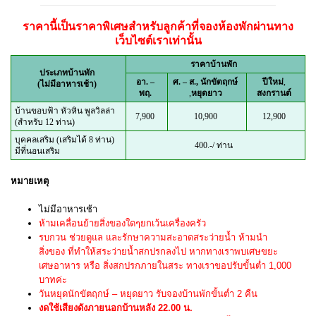
ราคานี้เป็นราคาพิเศษสำหรับลูกค้าที่จองห้องพักผ่านทาง
เว็บไซต์เราเท่านั้น
ราคาบ้านพัก
ประเภทบ้านพัก
อา. –
ศ. – ส.,
นักขัตฤกษ์
ปีใหม่
,
(ไม่มีอาหารเช้า)
พฤ.
,
หยุดยาว
สงกรานต์
บ้านขอบฟ้า หัวหิน พูลวิลล่า
7,900
10,900
12,900
(สำหรับ 12 ท่าน)
บุคคลเสริม (เสริมได้ 8 ท่าน)
400.-/ ท่าน
มีที่นอนเสริม
หมายเหตุ
ไม่มีอาหารเช้า
ห้ามเคลื่อนย้ายสิ่งของใดๆยกเว้นเครื่องครัว
รบกวน ช่วยดูแล และรักษาความสะอาดสระว่ายน้ำ ห้ามนำ
สิ่งของ ที่ทำให้สระว่ายน้ำสกปรกลงไป หากทางเราพบเศษขยะ
เศษอาหาร หรือ สิ่งสกปรกภายในสระ ทางเราขอปรับขั้นต่ำ 1,000
บาทค่ะ
วันหยุดนักขัตฤกษ์ – หยุดยาว รับจองบ้านพักขั้นต่ำ 2 คืน
งดใช้เสียงดังภายนอกบ้านหลัง 22.00 น.