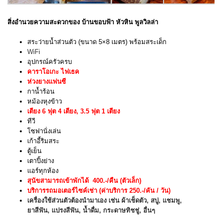
สิ่งอำนวยความสะดวกของ บ้านขอบฟ้า หัวหิน พูลวิลล่า
สระว่ายน้ำส่วนตัว (ขนาด 5×8 เมตร) พร้อมสระเด็ก
WiFi
อุปกรณ์ครัวครบ
คาราโอเกะ ไฟเธค
ห่วงยางแฟนซี
กาน้ำร้อน
หม้องหุงข้าว
เตียง 6 ฟุต 4 เตียง, 3.5 ฟุต 1 เตียง
ทีวี
โซฟานั่งเล่น
เก้าอี้ริมสระ
ตู้เย็น
เตาปิ้งย่าง
แอร์ทุกห้อง
สุนัขสามารถเข้าพักได้ 400.-/คืน
(ตัวเล็ก)
บริการรถมอเตอร์ไซค์เช่า (ค่าบริการ 250.-/คัน / วัน)
เครื่องใช้ส่วนตัวต้องนำมาเอง เช่น ผ้าเช็ดตัว, สบู่, แชมพู,
ยาสีฟัน, แปรงสีฟัน, น้ำดื่ม, กระดาษทิชชู่, อื่นๆ