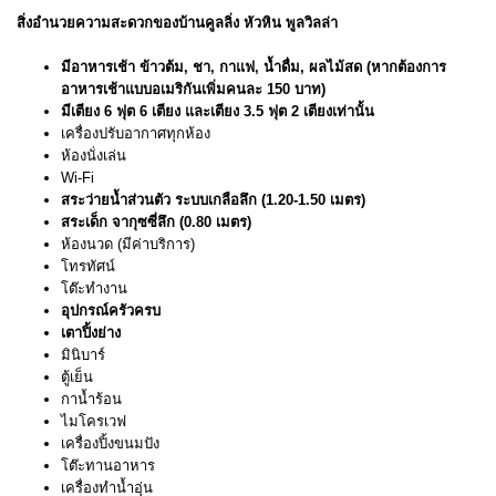
สิ่งอำนวยความสะดวกของบ้านคูลลิ่ง หัวหิน พูลวิลล่า
มีอาหารเช้า ข้าวต้ม, ชา, กาแฟ, น้ำดื่ม, ผลไม้สด (หากต้องการ
อาหารเช้าแบบอเมริกันเพิ่มคนละ 150 บาท)
มีเตียง 6 ฟุต 6 เตียง และเตียง 3.5 ฟุต 2 เตียงเท่านั้น
เครื่องปรับอากาศทุกห้อง
ห้องนั่งเล่น
Wi-Fi
สระว่ายน้ำส่วนตัว ระบบเกลือลึก (1.20-1.50 เมตร)
สระเด็ก จากุซซี่ลึก (0.80 เมตร)
ห้องนวด (มีค่าบริการ)
โทรทัศน์
โต๊ะทำงาน
อุปกรณ์ครัวครบ
เตาปิ้งย่าง
มินิบาร์
ตู้เย็น
กาน้ำร้อน
ไมโครเวฟ
เครื่องปิ้งขนมปัง
โต๊ะทานอาหาร
เครื่องทำน้ำอุ่น