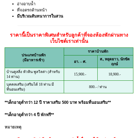
อ่างอาบน้ำ
ที่จอดรถด้านหน้า
มีบริเวณสันทนาการในสวน
ราคานี้เป็นราคาพิเศษสำหรับลูกค้าที่จองห้องพักผ่านทาง
เว็บไซต์เราเท่านั้น
ราคาบ้านพัก
ประเภทบ้านพัก
ส., หยุดยาว, นักขัต
(มีอาหารเช้า)
อา. – ศ.
ฤกษ์
บ้านคูลลิ่ง หัวหิน พูลวิลล่า (สำหรับ
15,900.-
18,900.-
14 ท่าน)
บุคคลเสริม (เสริมได้ 18 ท่าน มี
800.- / ท่าน
ที่นอนเสริม)
**เด็กอายุต่ำกว่า 12 ปี ราคาเสริม 500 บาท พร้อมที่นอนเสริม**
**เด็กอายุต่ำกว่า 4 ปี พักฟรี**
หมายเหตุ