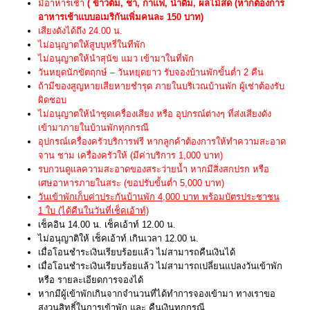
มีอาหารเช้า
( ข้าวต้ม, ชา, กาแฟ, น้ำดื่ม, ผลไม้สด (หากต้องการ
อาหารเช้าแบบอเมริกันเพิ่มคนละ 150 บาท)
เสียงดังได้ถึง 24.00 น.
ไม่อนุญาตให้สูบบุหรี่ในทีพัก
ไม่อนุญาตให้นำสุนัข แมว เข้ามาในที่พัก
วันหยุดนักขัตฤกษ์ – วันหยุดยาว รับจองบ้านพักขั้นต่ำ 2 คืน
ถ้ามีของสูญหายเสียหายชำรุด ภายในบริเวณบ้านพัก ผู้เช่าต้องรับ
ผิดชอบ
ไม่อนุญาตให้นำชุดเครื่องเสียง หรือ อุปกรณ์ต่างๆ ที่ส่งเสียงดัง
เข้ามาภายในบ้านพักทุกกรณี
อุปกรณ์เครื่องครัวบริการฟรี หากลูกค้าต้องการให้ทำความสะอาด
จาน ชาม เครื่องครัวให้ (มีค่าบริการ 1,000 บาท)
รบกวนดูแลความสะอาดของสระว่ายน้ำ หากมีสิ่งสกปรก หรือ
เศษอาหารภายในสระ (ขอปรับขั้นต่ำ 5,000 บาท)
วันเข้าพักเก็บค่าประกันบ้านพัก 4,000 บาท พร้อมบัตรประชาชน
1 ใบ (ได้คืนในวันที่เช็คเอ้าท์)
เช็คอิน 14.00 น. เช็คเอ้าท์ 12.00 น.
ไม่อนุญาติให้ เช็คเอ้าท์ เกินเวลา 12.00 น.
เมื่อโอนชำระเงินเรียบร้อยแล้ว ไม่สามารถคืนเงินได้
เมื่อโอนชำระเงินเรียบร้อยแล้ว ไม่สามารถเปลี่ยนแปลงวันเข้าพัก
หรือ รายละเอียดการจองได้
หากมีผู้เข้าพักเกินจากจำนวนที่ได้ทำการจองเข้ามา ทางเราขอ
สงวนสิทธิ์ในการเข้าพัก และ คืนเงินทุกกรณี