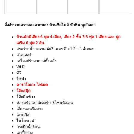
สิ่งอำนวยความสะดวกของ บ้าน
ซีสไมล์ หัวหิน พูลวิลล่า
บ้านพักมีเตียง 6 ฟุต 4 เตียง, เตียง 2 ชั้น 3.5 ฟุต 1 เตียง
และ ฟูก
เสริม 6 ฟุต 2 อัน
สระว่ายน้ำ ขนาด 4×7 เมตร ลึก 1.2 – 1.4เมตร
สไลเดอร์
เครื่องปรับอากาศทั้งหลัง
Wi-Fi
ทีวี
โซฟา
คาราโอเกะ ไฟเธค
โต๊ะสนุ๊ก
โต๊ะกินข้าว
ห้องครัว เคาน์เตอร์บาร์โซนนั่งเล่น
เตียงนอนริมสระ
เตาแก๊ส
ไมโครเวฟ
กระติกน้ำร้อน
เตาปิ้งย่าง