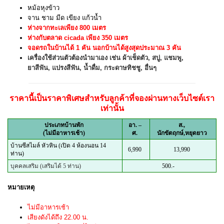
หม้อหุงข้าว
จาน ชาม มีด เขียง แก้วน้ำ
ห่างจากทะเลเพียง 800 เมตร
ห่างกับตลาด cicada เพียง 350 เมตร
จอดรถในบ้านได้ 1 คัน นอกบ้านได้สูงสุดประมาณ 3 คัน
เครื่องใช้ส่วนตัวต้องนำมาเอง เช่น ผ้าเช็ดตัว, สบู่, แชมพู,
ยาสีฟัน, แปรงสีฟัน, น้ำดื่ม, กระดาษทิชชู, อื่นๆ
ราคานี้เป็นราคาพิเศษสำหรับลูกค้าที่จองผ่านทางเว็บไซต์เรา
เท่านั้น
ประเภทบ้านพัก
อา. –
ส.,
(ไม่มีอาหารเช้า)
ศ.
นักขัตฤกษ์
,หยุดยาว
บ้านซีสไมล์ หัวหิน (เปิด 4 ห้องนอน 14
6,990
13,990
ท่าน)
บุคคลเสริม (เสริมได้ 5 ท่าน)
500.-
หมายเหตุ
ไม่มีอาหารเช้า
เสียงดังได้ถึง 22.00 น.