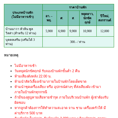
ราคาบ้านพัก
ประเภทบ้านพัก
หยุดยาว,
อา. –
ปีใหม่,
(ไม่มีอาหารเช้า)
ศ
.
ส
.
นักขัต
พฤ.
สงกรานต์
ฤกษ์
บ้านนาวา หัวหิน พูล
5,900
6,900
9,900
10,900
12,000
วิลล่า (สำหรับ 12 ท่าน)
บุคคลเสริม (เสริมได้ 3
300.- / ท่าน
ท่าน)
หมายเหตุ
ไม่มีอาหารเช้า
วันหยุดนักขัตฤกษ์ รับจองบ้านพักขั้นต่ำ 2 คืน
ห้ามเสียงดังหลัง 22.00 น.
ห้ามนำสัตว์เลี้ยงเข้ามาภายในบ้านพักโดยเด็ดขาด
ห้ามนำชุดเครื่องเสียง หรือ อุปกรณ์ต่างๆ ที่ส่งเสียงดัง เข้ามา
ภายในบ้านพักทุกกรณี
ถ้ามีของสูญหายเสียหายชำรุด ภายในบริเวณบ้านพัก ผู้เช่าต้องรับ
ผิดชอบ
หากลูกค้าต้องการให้ทำความสะอาด จาน ชาม เครื่องครัวให้ มี
ค่าบริการ 500 บาท