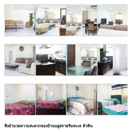
สิ่งอำนวยความสะดวกของบ้านบลูสกายริมทะเล หัวหิน