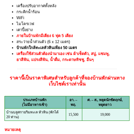
เครื่องปรับอากาศทั้งหลัง
กระติกน้ำร้อน
WiFi
ไมโครเวฟ
เตาปิ้งย่าง
ภายในบ้านพักมีเตียง 6 ฟุต 5 เตียง
สระว่ายน้ำส่วนตัว (6 x 12 เมตร)
บ้านพักใกล้ทะเลหัวหินเพียง 50 เมตร
เครื่องใช้ส่วนตัวต้องนำมาเอง เช่น ผ้าเช็ดตัว, สบู่, แชมพู,
ยาสีฟัน, แปรงสีฟัน, น้ำดื่ม, กระดาษทิชชู, อื่นๆ
ราคานี้เป็นราคาพิเศษสำหรับลูกค้าที่จองบ้านพักผ่านทาง
เว็บไซต์เราเท่านั้น
ประเภทบ้านพัก
อา. –
ศ. – ส.
,
หยุดนักขัตฤกษ์,
(ไม่มีอาหารเช้า)
พฤ.
หยุดยาว
บ้านบลูสกายริมทะเล หัวหิน (พักได้
15,500
19,000
20 ท่าน)
หมายเหตุ