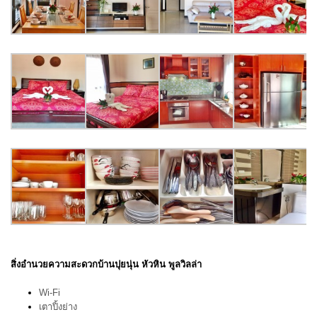
สิ่งอำนวยความสะดวกบ้านปุยนุ่น หัวหิน พูลวิลล่า
Wi-Fi
เตาปิ้งย่าง