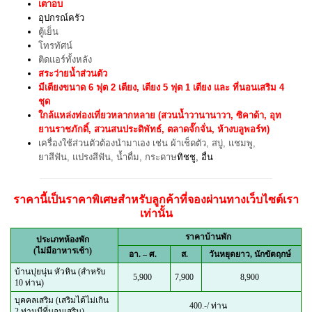
เตาอบ
อุปกรณ์ครัว
ตู้เย็น
โทรทัศน์
ติดแอร์ทั้งหลัง
สระว่ายน้ำส่วนตัว
มีเตียงขนาด 6 ฟุต 2 เตียง, เตียง 5 ฟุต 1 เตียง และ ที่นอนเสริม 4
ชุด
ใกล้แหล่งท่องเที่ยวหลากหลาย (สวนน้ำวานานาวา, ซิคาด้า, อุท
ยานราชภักดิ์, สวนสนประดิพัทธ์
, ตลาดจั๊กจั่น, ห้างบลูพอร์ท
)
เครื่องใช้ส่วนตัวต้องนำมาเอง เช่น ผ้าเช็ดตัว, สบู่, แชมพู,
ยาสีฟัน, แปรงสีฟัน, น้ำดื่ม, กระดาษ
ทิชชู, อื่น
ราคานี้เป็นราคาพิเศษสำหรับลูกค้าที่จองผ่านทางเว็บไซต์เรา
เท่านั้น
ราคาบ้านพัก
ประเภทห้องพัก
(ไม่มีอาหารเช้า)
อา. – ศ.
ส.
วันหยุดยาว, นักขัตฤกษ์
บ้านปุยนุ่น หัวหิน (สำหรับ
5,900
7,900
8,900
10 ท่าน)
บุคคลเสริม (เสริมได้ไม่เกิน
400.-/ ท่าน
2 ท่านมีที่นอนเสริม)