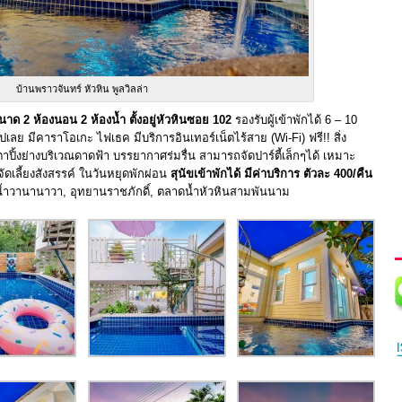
บ้านพราวจันทร์ หัวหิน พูลวิลล่า
นาด 2 ห้องนอน 2 ห้องน้ำ
ตั้งอยู่หัวหินซอย 102
รองรับผู้เข้าพักได้ 6 – 10
เลย มีคาราโอเกะ ไฟเธค มีบริการอินเทอร์เน็ตไร้สาย (Wi-Fi) ฟรี!! สิ่ง
้งย่างบริเวณดาดฟ้า บรรยากาศร่มรื่น สามารถจัดปาร์ตี้เล็กๆได้ เหมาะ
จัดเลี้ยงสังสรรค์ ในวันหยุดพักผ่อน
สุนัขเข้าพักได้ มีค่าบริการ ตัวละ 400/คืน
วนน้ำวานานาวา, อุทยานราชภักดิ์, ตลาดน้ำหัวหินสามพันนาม