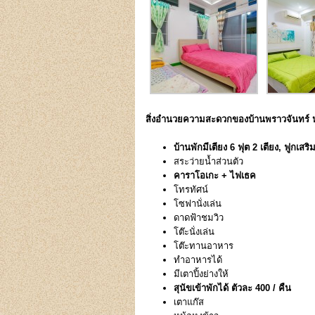
สิ่งอำนวยความสะดวกของบ้านพราวจันทร์ หั
บ้านพักมีเตียง 6 ฟุต 2 เตียง, ฟูกเสริม
สระว่ายน้ำส่วนตัว
คาราโอเกะ + ไฟเธค
โทรทัศน์
โซฟานั่งเล่น
ดาดฟ้าชมวิว
โต๊ะนั่งเล่น
โต๊ะทานอาหาร
ทำอาหารได้
มีเตาปิ้งย่างให้
สุนัขเข้าพักได้ ตัวละ 400 / คืน
เตาแก๊ส