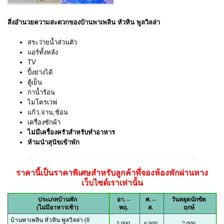
สิ่งอำนวยความสะดวกของบ้านพาเพลิน หัวหิน พูลวิลล่า
สระว่ายน้ำส่วนตัว
แอร์ทั้งหลัง
TV
ปิ้งย่างได้
ตู้เย็น
กาน้ำร้อน
ไมโครเวฟ
แก้ว,จาน,ช้อน
เครื่องซักผ้า
ไม่มีเครื่องครัวสำหรับทำอาหาร
ห้ามนำสุนัขเข้าพัก
ราคานี้เป็นราคาพิเศษสำหรับลูกค้าที่จองห้องพักผ่านทาง
เว็บไซต์เราเท่านั้น
ประเภทบ้านพัก
อา. –
ศ. –
วันหยุดนักขัต
(ไม่มีอาหารเช้า)
พฤ.
ส.
ฤกษ์
บ้านพาเพลิน หัวหิน พูลวิลล่า (8
5,900
6,900
7,900