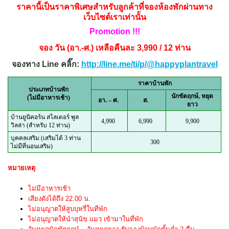
ราคานี้เป็นราคาพิเศษสำหรับลูกค้าที่จองห้องพักผ่านทาง
เว็บไซต์เราเท่านั้น
Promotion !!!
จอง วัน (อา.-ศ.) เหลือคืนละ 3,990 / 12 ท่าน
จองทาง Line คลิ๊ก:
http://line.me/ti/p/@happyplantravel
ราคาบ้านพัก
ประเภทบ้านพัก
นักขัตฤกษ์,
หยุด
(ไม่มีอาหารเช้า)
อา. – ศ.
ส.
ยาว
บ้านยูนิคอร์น สไลเดอร์ พูล
4,990
6,990
9,900
วิลล่า (สำหรับ 12 ท่าน)
บุคคลเสริม (เสริมได้ 3 ท่าน
300
ไม่มีที่นอนเสริม)
หมายเหตุ
ไม่มีอาหารเช้า
เสียงดังได้ถึง 22.00 น.
ไม่อนุญาตให้สูบบุหรี่ในทีพัก
ไม่อนุญาตให้นำสุนัข แมว เข้ามาในที่พัก