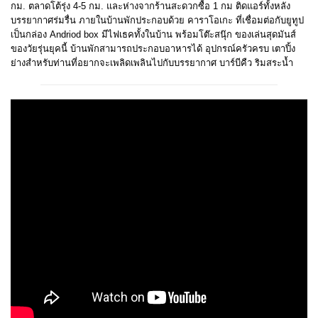
กม. ตลาดโต้รุ่ง 4-5 กม. และห่างจากร้านสะดวกซื้อ 1 กม ติดแอร์ทั้งหลัง
บรรยากาศร่มรื่น ภายในบ้านพักประกอบด้วย คาราโอเกะ ที่เชื่อมต่อกับยูทูป
เป็นกล่อง Andriod box มีไฟเธคทั้งในบ้าน พร้อมโต๊ะสนุ๊ก ของเล่นสุดมันส์
ของวัยรุ่นยุคนี้ บ้านพักสามารถประกอบอาหารได้ อุปกรณ์ครัวครบ เตาปิ้ง
ย่างสำหรับท่านที่อยากจะเพลิดเพลินไปกับบรรยากาศ บาร์บีคืว ริมสระน้ำ