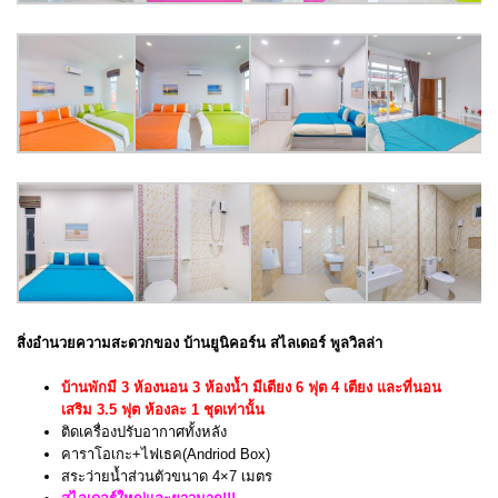
สิ่งอำนวยความสะดวกของ บ้านยูนิคอร์น สไลเดอร์ พูลวิลล่า
บ้านพักมี 3 ห้องนอน 3 ห้องน้ำ มีเตียง 6 ฟุต 4 เตียง และที่นอน
เสริม 3.5 ฟุต ห้องละ 1 ชุดเท่านั้น
ติดเครื่องปรับอากาศทั้งหลัง
คาราโอเกะ+ไฟเธค(Andriod Box)
สระว่ายน้ำส่วนตัวขนาด 4×7 เมตร