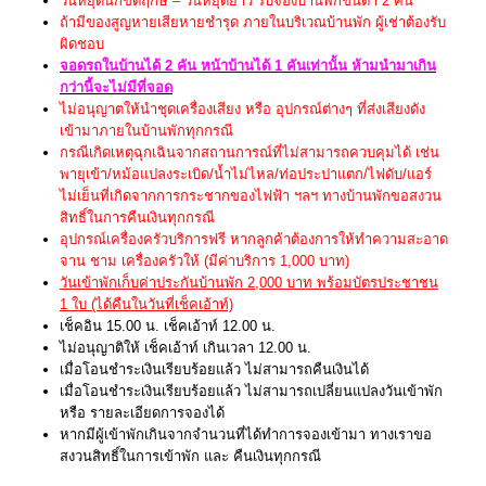
วันหยุดนักขัตฤกษ์ – วันหยุดยาว รับจองบ้านพักขั้นต่ำ 2 คืน
ถ้ามีของสูญหายเสียหายชำรุด ภายในบริเวณบ้านพัก ผู้เช่าต้องรับ
ผิดชอบ
จอดรถในบ้านได้ 2 คัน หน้าบ้านได้ 1 คันเท่านั้น ห้ามนำมาเกิน
กว่านี้จะไม่มีที่จอด
ไม่อนุญาตให้นำชุดเครื่องเสียง หรือ อุปกรณ์ต่างๆ ที่ส่งเสียงดัง
เข้ามาภายในบ้านพักทุกกรณี
กรณีเกิดเหตุฉุกเฉินจากสถานการณ์ที่ไม่สามารถควบคุมได้ เช่น
พายุเข้า/หม้อแปลงระเบิด/น้ำไม่ไหล/ท่อประปาแตก/ไฟดับ/แอร์
ไม่เย็นที่เกิดจากการกระชากของไฟฟ้า ฯลฯ ทางบ้านพักขอสงวน
สิทธิ์ในการคืนเงินทุกกรณี
อุปกรณ์เครื่องครัวบริการฟรี หากลูกค้าต้องการให้ทำความสะอาด
จาน ชาม เครื่องครัวให้ (มีค่าบริการ 1,000 บาท)
วันเข้าพักเก็บค่าประกันบ้านพัก 2,000 บาท พร้อมบัตรประชาชน
1 ใบ (ได้คืนในวันที่เช็คเอ้าท์)
เช็คอิน 15.00 น. เช็คเอ้าท์ 12.00 น.
ไม่อนุญาติให้ เช็คเอ้าท์ เกินเวลา 12.00 น.
เมื่อโอนชำระเงินเรียบร้อยแล้ว ไม่สามารถคืนเงินได้
เมื่อโอนชำระเงินเรียบร้อยแล้ว ไม่สามารถเปลี่ยนแปลงวันเข้าพัก
หรือ รายละเอียดการจองได้
หากมีผู้เข้าพักเกินจากจำนวนที่ได้ทำการจองเข้ามา ทางเราขอ
สงวนสิทธิ์ในการเข้าพัก และ คืนเงินทุกกรณี