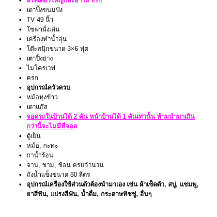
สไลเดอร์ใหญ่และยาวมาก!!!
เตาปิ้งขนมปัง
TV 49 นิ้ว
โซฟานั่งเล่น
เครื่องทำน้ำอุ่น
โต๊ะสนุ๊กขนาด 3×6 ฟุต
เตาปิ้งย่าง
ไมโครเวฟ
ครก
อุปกรณ์ครัวครบ
หม้อหุงข้าว
เตาแก๊ส
จอดรถในบ้านได้ 2 คัน หน้าบ้านได้ 1 คันเท่านั้น ห้ามนำมาเกิน
กว่านี้จะไม่มีที่จอด
ตู้เย็น
หม้อ, กะทะ
กาน้ำร้อน
จาน, ชาม, ช้อน ครบจำนวน
ถังน้ำแข็งขนาด 80 ลิตร
อุปกรณ์เครื่องใช้ส่วนตัวต้องนำมาเอง เช่น ผ้าเช็ดตัว, สบู่, แชมพู,
ยาสีฟัน, แปรงสีฟัน, น้ำดื่ม, กระดาษทิชชู่, อื่นๆ