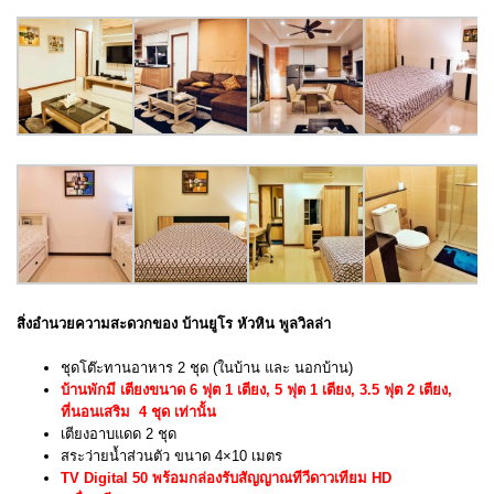
สิ่งอำนวยความสะดวกของ บ้านยูโร หัวหิน พูลวิลล่า
ชุดโต๊ะทานอาหาร 2 ชุด (ในบ้าน และ นอกบ้าน)
บ้านพักมี เตียงขนาด 6 ฟุต 1 เตียง, 5 ฟุต 1 เตียง, 3.5 ฟุต 2 เตียง,
ที่นอนเสริม 4 ชุด เท่านั้น
เตียงอาบแดด 2 ชุด
สระว่ายน้ำส่วนตัว ขนาด 4×10 เมตร
TV Digital 50 พร้อมกล่องรับสัญญาณทีวีดาวเทียม HD