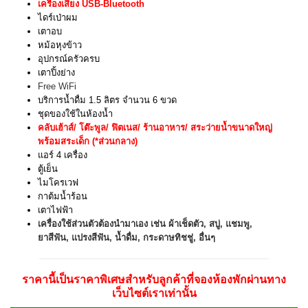
เครื่องเสียง USB-Bluetooth
ไดร์เป่าผม
เตาอบ
หม้อหุงข้าว
อุปกรณ์ครัวครบ
เตาปิ้งย่าง
Free WiFi
บริการน้ำดื่ม 1.5 ลิตร จำนวน 6 ขวด
ชุดของใช้ในห้องน้ำ
คลับเฮ้าส์/ โต๊ะพูล/ ฟิตเนส/ ร้านอาหาร/ สระว่ายน้ำขนาดใหญ่
พร้อมสระเด็ก (*ส่วนกลาง)
แอร์ 4 เครื่อง
ตู้เย็น
ไมโครเวฟ
กาต้มน้ำร้อน
เตาไฟฟ้า
เครื่องใช้ส่วนตัวต้องนำมาเอง เช่น ผ้าเช็ดตัว, สบู่, แชมพู,
ยาสีฟัน, แปรงสีฟัน, น้ำดื่ม, กระดาษทิชชู่, อื่นๆ
ราคานี้เป็นราคาพิเศษสำหรับลูกค้าที่จองห้องพักผ่านทาง
เว็บไซต์เราเท่านั้น