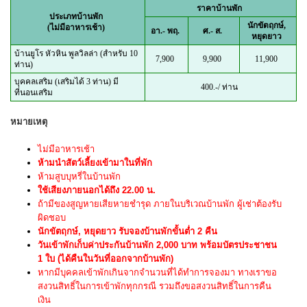
ราคาบ้านพัก
ประเภทบ้านพัก
นักขัตฤกษ์,
(ไม่มีอาหารเช้า)
อา.- พฤ.
ศ.- ส.
หยุดยาว
บ้านยูโร หัวหิน พูลวิลล่า (สำหรับ 10
7,900
9,900
11,900
ท่าน)
บุคคลเสริม (เสริมได้ 3 ท่าน) มี
400.-/ ท่าน
ที่นอนเสริม
หมายเหตุ
ไม่มีอาหารเช้า
ห้ามนำสัตว์เลี้ยงเข้ามาในที่พัก
ห้ามสูบบุหรี่ในบ้านพัก
ใช้เสียงภายนอกได้ถึง 22.00 น.
ถ้ามีของสูญหายเสียหายชำรุด ภายในบริเวณบ้านพัก ผู้เช่าต้องรับ
ผิดชอบ
นักขัตฤกษ์, หยุดยาว รับจองบ้านพักขั้นต่ำ 2 คืน
วันเข้าพักเก็บค่าประกันบ้านพัก 2,000 บาท พร้อมบัตรประชาชน
1 ใบ (ได้คืนในวันที่ออกจากบ้านพัก)
หากมีบุคคลเข้าพักเกินจากจำนวนที่ได้ทำการจองมา ทางเราขอ
สงวนสิทธิ์ในการเข้าพักทุกกรณี รวมถึงขอสงวนสิทธิ์ในการคืน
เงิน