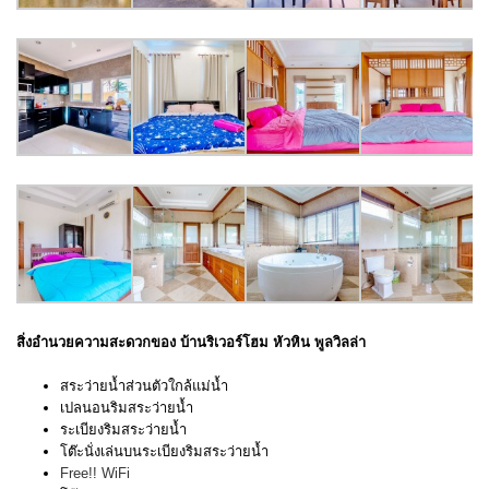
สิ่งอำนวยความสะดวกของ บ้านริเวอร์โฮม หัวหิน พูลวิลล่า
สระว่ายน้ำส่วนตัวใกล้แม่น้ำ
เปลนอนริมสระว่ายน้ำ
ระเบียงริมสระว่ายน้ำ
โต๊ะนั่งเล่นบนระเบียงริมสระว่ายน้ำ
Free!! WiFi