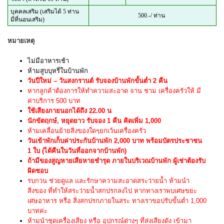
บุคคลเสริม (เสริมได้ 5 ท่าน
500.-/ ท่าน
มีที่นอนเสริม)
หมายเหตุ
ไม่มีอาหารเช้า
ห้ามสูบบุหรี่ในบ้านพัก
วันปีใหม่ – วันสงกรานต์ รับจองบ้านพักขั้นต่ำ 2 คืน
หากลูกค้าต้องการให้ทำความสะอาด จาน ชาม เครื่องครัวให้ มี
ค่าบริการ 500 บาท
ใช้เสียงภายนอกได้ถึง 22.00 น
นักขัตฤกษ์, หยุดยาว รับจอง 1 คืน คิดเพิ่ม 1,000
ห้ามเคลื่อนย้ายสิ่งของใดๆยกเว้นเครื่องครัว
วันเข้าพักเก็บค่าประกันบ้านพัก 2,000 บาท พร้อมบัตรประชาชน
1 ใบ (ได้คืนในวันที่ออกจากบ้านพัก)
ถ้ามีของสูญหายเสียหายชำรุด ภายในบริเวณบ้านพัก ผู้เช่าต้องรับ
ผิดชอบ
รบกวน ช่วยดูแล และรักษาความสะอาดสระว่ายน้ำ ห้ามนำ
สิ่งของ ที่ทำให้สระว่ายน้ำสกปรกลงไป หากทางเราพบเศษขยะ
เศษอาหาร หรือ สิ่งสกปรกภายในสระ ทางเราขอปรับขั้นต่ำ 1,000
บาทค่ะ
ห้ามนำชุดเครื่องเสียง หรือ อุปกรณ์ต่างๆ ที่ส่งเสียงดัง เข้ามา