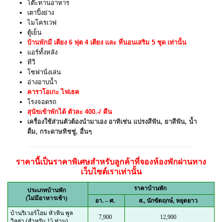
โต๊ะทานอาหาร
เตาปิ้งย่าง
ไมโครเวฟ
ตู้เย็น
บ้านพักมี เตียง 6 ฟุต 4 เตียง และ ที่นอนเสริม 5 ชุด เท่านั้น
แอร์ทั้งหลัง
ทีวี
โซฟานั่งเล่น
อ่างอาบน้ำ
คาราโอเกะ ไฟเธค
โรงจอดรถ
สุนัขเข้าพักได้ ตัวละ 400.-/ คืน
เครื่องใช้ส่วนตัวต้องนำมาเอง อาทิเช่น แปรงสีฟัน, ยาสีฟัน, น้ำ
ดื่ม, กระดาษทิชชู่, อื่นๆ
ราคานี้เป็นราคาพิเศษสำหรับลูกค้าที่จองห้องพักผ่านทาง
เว็บไซต์เราเท่านั้น
ราคาบ้านพัก
ประเภทบ้านพัก
(ไม่มีอาหารเช้า)
อา. – ศ.
ส., นักขัตฤกษ์, หยุดยาว
บ้านริเวอร์โฮม หัวหิน พูล
7,900
12,900
วิลล่า (สำหรับ 15 ท่าน)