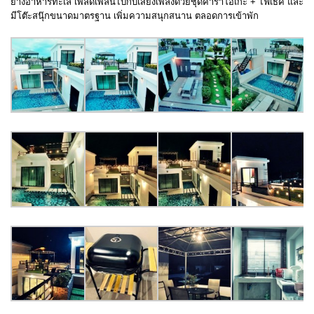
ย่างอาหารทะเล เพลิดเพลินไปกับเสียงเพลงด้วยชุดคาราโอเกะ + ไฟเธค และ
มีโต๊ะสนุ๊กขนาดมาตรฐาน เพิ่มความสนุกสนาน ตลอดการเข้าพัก