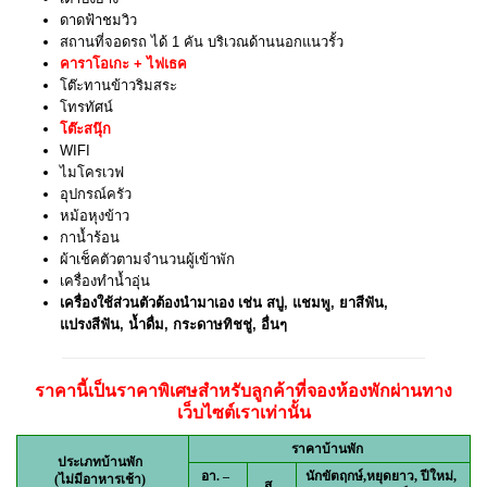
ดาดฟ้าชมวิว
สถานที่จอดรถ ได้ 1 คัน บริเวณด้านนอกแนวรั้ว
คาราโอเกะ + ไฟเธค
โต๊ะทานข้าวริมสระ
โทรทัศน์
โต๊ะสนุ๊ก
WIFI
ไมโครเวฟ
อุปกรณ์ครัว
หม้อหุงข้าว
กาน้ำร้อน
ผ้าเช็คตัวตามจำนวนผู้เข้าพัก
เครื่องทำน้ำอุ่น
เครื่องใช้ส่วนตัวต้องนำมาเอง เช่น สบู่, แชมพู, ยาสีฟัน,
แปรงสีฟัน, น้ำดื่ม, กระดาษทิชชู่, อื่นๆ
ราคานี้เป็นราคาพิเศษสำหรับลูกค้าที่จองห้องพักผ่านทาง
เว็บไซต์เราเท่านั้น
ราคาบ้านพัก
ประเภทบ้านพัก
อา. –
นักขัตฤกษ์,
หยุดยาว, ปีใหม่,
(ไม่มีอาหารเช้า)
ส.