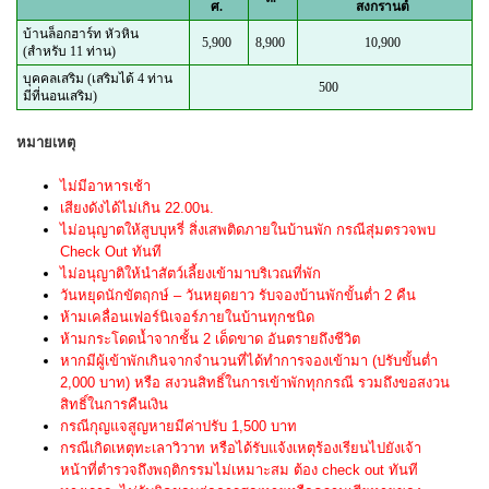
ศ.
สงกรานต์
บ้านล็อกฮาร์ท หัวหิน
5,900
8,900
10,900
(สำหรับ 11 ท่าน)
บุคคลเสริม (เสริมได้ 4 ท่าน
500
มีที่นอนเสริม)
หมายเหตุ
ไม่มีอาหารเช้า
เสียงดังได้ไม่เกิน 22.00น.
ไม่อนุญาตให้สูบบุหรี่ สิ่งเสพติดภายในบ้านพัก กรณีสุ่มตรวจพบ
Check Out ทันที
ไม่อนุญาติให้นำสัตว์เลี้ยงเข้ามาบริเวณที่พัก
วันหยุดนักขัตฤกษ์ – วันหยุดยาว รับจองบ้านพักขั้นต่ำ 2 คืน
ห้ามเคลื่อนเฟอร์นิเจอร์ภายในบ้านทุกชนิด
ห้ามกระโดดน้ำจากชั้น 2 เด็ดขาด อันตรายถึงชีวิต
หากมีผู้เข้าพักเกินจากจำนวนที่ได้ทำการจองเข้ามา (ปรับขั้นต่ำ
2,000 บาท) หรือ สงวนสิทธิ์ในการเข้าพักทุกกรณี รวมถึงขอสงวน
สิทธิ์ในการคืนเงิน
กรณีกุญแจสูญหายมีค่าปรับ 1,500 บาท
กรณีเกิดเหตุทะเลาวิวาท หรือได้รับแจ้งเหตุร้องเรียนไปยังเจ้า
หน้าที่ตำรวจถึงพฤติกรรมไม่เหมาะสม ต้อง check out ทันที