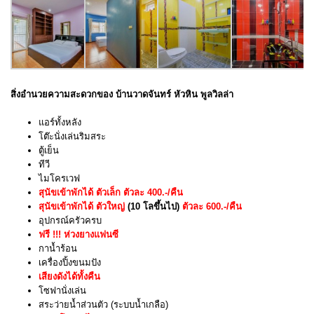
สิ่งอำนวยความสะดวกของ บ้านวาดจันทร์ หัวหิน พูลวิลล่า
แอร์ทั้งหลัง
โต๊ะนั่งเล่นริมสระ
ตู้เย็น
ทีวี
ไมโครเวฟ
สุนัขเข้าพักได้ ตัวเล็ก ตัวละ 400.-/คืน
สุนัขเข้าพักได้ ตัวใหญ่
(10 โลขึ้นไป)
ตัวละ 600.-/คืน
อุปกรณ์ครัวครบ
ฟรี !!! ห่วงยางแฟนซี
กาน้ำร้อน
เครื่องปิ้งขนมปัง
เสียงดังได้ทั้งคืน
โซฟานั่งเล่น
สระว่ายน้ำส่วนตัว (ระบบน้ำเกลือ)