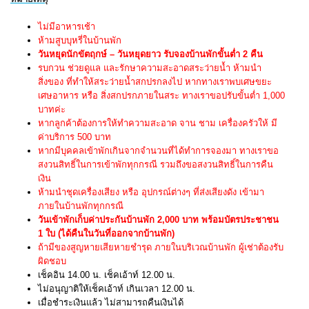
ไม่มีอาหารเช้า
ห้ามสูบบุหรี่ในบ้านพัก
วันหยุดนักขัตฤกษ์ – วันหยุดยาว
รับจองบ้านพักขั้นต่ำ 2 คืน
รบกวน ช่วยดูแล และรักษาความสะอาดสระว่ายน้ำ ห้ามนำ
สิ่งของ ที่ทำให้สระว่ายน้ำสกปรกลงไป หากทางเราพบเศษขยะ
เศษอาหาร หรือ สิ่งสกปรกภายในสระ ทางเราขอปรับขั้นต่ำ 1,000
บาทค่ะ
หากลูกค้าต้องการให้ทำความสะอาด จาน ชาม เครื่องครัวให้ มี
ค่าบริการ 500 บาท
หากมีบุคคลเข้าพักเกินจากจำนวนที่ได้ทำการจองมา ทางเราขอ
สงวนสิทธิ์ในการเข้าพักทุกกรณี รวมถึงขอสงวนสิทธิ์ในการคืน
เงิน
ห้ามนำชุดเครื่องเสียง หรือ อุปกรณ์ต่างๆ ที่ส่งเสียงดัง เข้ามา
ภายในบ้านพักทุกกรณี
วันเข้าพักเก็บค่าประกันบ้านพัก 2,000 บาท พร้อมบัตรประชาชน
1 ใบ (ได้คืนในวันที่ออกจากบ้านพัก)
ถ้ามีของสูญหายเสียหายชำรุด ภายในบริเวณบ้านพัก ผู้เช่าต้องรับ
ผิดชอบ
เช็คอิน 14.00 น. เช็คเอ้าท์ 12.00 น.
ไม่อนุญาติให้เช็คเอ้าท์ เกินเวลา 12.00 น.
เมื่อชำระเงินแล้ว ไม่สามารถคืนเงินได้