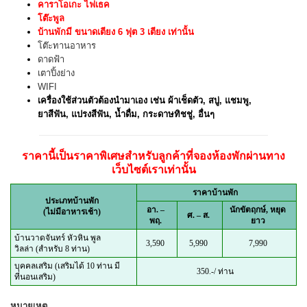
คาราโอเกะ ไฟเธค
โต๊ะพูล
บ้านพักมี ขนาดเตียง 6 ฟุต 3 เตียง เท่านั้น
โต๊ะทานอาหาร
ดาดฟ้า
เตาปิ้งย่าง
WIFI
เครื่องใช้ส่วนตัวต้องนำมาเอง เช่น ผ้าเช็ดตัว, สบู่, แชมพู,
ยาสีฟัน, แปรงสีฟัน, น้ำดื่ม, กระดาษทิชชู่, อื่นๆ
ราคานี้เป็นราคาพิเศษสำหรับลูกค้าที่จองห้องพักผ่านทาง
เว็บไซต์เราเท่านั้น
ราคาบ้านพัก
ประเภทบ้านพัก
อา. –
นักขัตฤกษ์, หยุด
(ไม่มีอาหารเช้า)
ศ. – ส.
พฤ.
ยาว
บ้านวาดจันทร์ หัวหิน พูล
3,590
5,990
7,990
วิลล่า (สำหรับ 8 ท่าน)
บุคคลเสริม (เสริมได้ 10 ท่าน มี
350.-/ ท่าน
ที่นอนเสริม)
หมายเหตุ