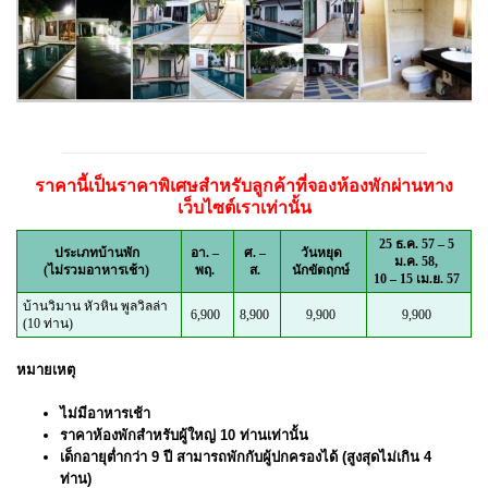
ราคานี้เป็นราคาพิเศษสำหรับลูกค้าที่จองห้องพักผ่านทาง
เว็บไซต์เราเท่านั้น
25 ธ.ค. 57 – 5
ประเภทบ้านพัก
อา. –
ศ. –
วันหยุด
ม.ค. 58,
(ไม่รวมอาหารเช้า)
พฤ.
ส.
นักขัตฤกษ์
10 – 15 เม.ย. 57
บ้านวิมาน หัวหิน พูลวิลล่า
6,900
8,900
9,900
9,900
(10 ท่าน)
หมายเหตุ
ไม่มีอาหารเช้า
ราคาห้องพักสำหรับผู้ใหญ่ 10 ท่านเท่านั้น
เด็กอายุต่ำกว่า 9 ปี สามารถพักกับผู้ปกครองได้ (สูงสุดไม่เกิน 4
ท่าน)