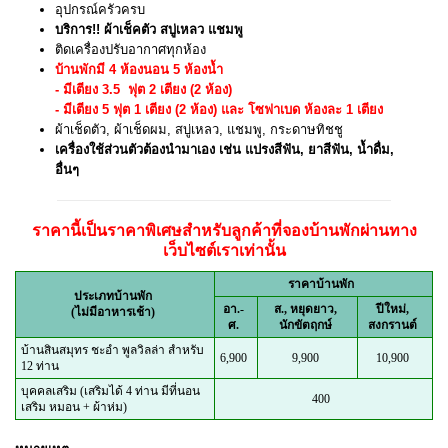
อุปกรณ์ครัวครบ
บริการ!! ผ้าเช็คตัว สบู่เหลว แชมพู
ติดเครื่องปรับอากาศทุกห้อง
บ้านพักมี 4 ห้องนอน 5 ห้องน้ำ
- มีเตียง 3.5 ฟุต 2 เตียง (2 ห้อง)
- มีเตียง 5 ฟุต 1 เตียง (2 ห้อง) และ โซฟาเบด ห้องละ 1 เตียง
ผ้าเช็ดตัว, ผ้าเช็ดผม, สบู่เหลว, แชมพู, กระดาษทิชชู
เครื่องใช้ส่วนตัวต้องนำมาเอง เช่น แปรงสีฟัน, ยาสีฟัน, น้ำดื่ม,
อื่นๆ
ราคานี้เป็นราคาพิเศษสำหรับลูกค้าที่จองบ้านพักผ่านทาง
เว็บไซต์เราเท่านั้น
ราคาบ้านพัก
ประเภทบ้านพัก
อา.-
ส., หยุดยาว,
ปีใหม่,
(ไม่มีอาหารเช้า)
ศ.
นักขัตฤกษ์
สงกรานต์
บ้านสินสมุทร ชะอำ พูลวิลล่า สำหรับ
6,900
9,900
10,900
12 ท่าน
บุคคลเสริม (เสริมได้ 4 ท่าน มีที่นอน
400
เสริม หมอน + ผ้าห่ม)