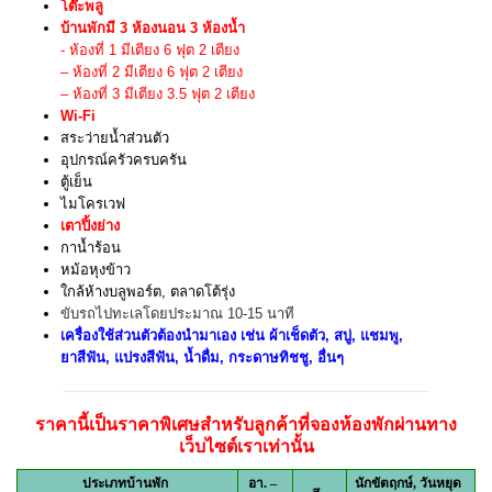
โต๊ะพลู
บ้านพักมี 3 ห้องนอน 3 ห้องน้ำ
- ห้องที่ 1 มีเตียง 6 ฟุต 2 เตียง
– ห้องที่ 2 มีเตียง 6 ฟุต 2 เตียง
– ห้องที่ 3 มีเตียง 3.5 ฟุต 2 เตียง
Wi-Fi
สระว่ายน้ำส่วนตัว
อุปกรณ์ครัวครบครัน
ตู้เย็น
ไมโครเวฟ
เตาปิ้งย่าง
กาน้ำร้อน
หม้อหุงข้าว
ใกล้ห้างบลูพอร์ต, ตลาดโต้รุ่ง
ขับรถไปทะเลโดยประมาณ 10-15 นาที
เ
ครื่องใช้ส่วนตัวต้องนำมาเอง เช่น ผ้าเช็ดตัว, สบู่, แชมพู,
ยาสีฟัน, แปรงสีฟัน, น้ำดื่ม, กระดาษทิชชู, อื่นๆ
ราคานี้เป็นราคาพิเศษสำหรับลูกค้าที่จองห้องพักผ่านทาง
เว็บไซต์เราเท่านั้น
ประเภทบ้านพัก
อา. –
นักขัตฤกษ์,
วันหยุด
ส.