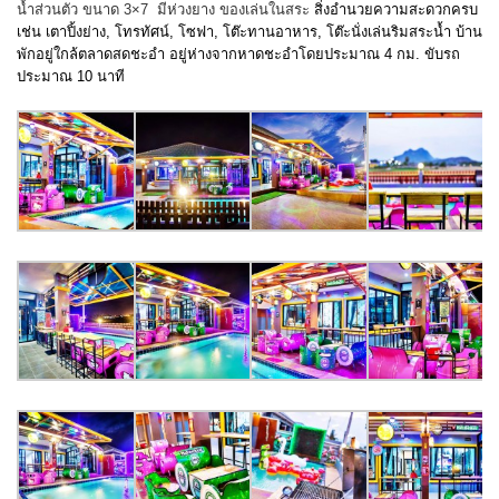
น้ำส่วนตัว ขนาด 3×7 มีห่วงยาง ของเล่นในสระ
สิ่งอำนวยความสะดวกครบ
เช่น เตาปิ้งย่าง, โทรทัศน์, โซฟา, โต๊ะทานอาหาร, โต๊ะนั่งเล่นริมสระน้ำ บ้าน
พักอยู่ใกล้ตลาดสดชะอำ อยู่ห่างจากหาดชะอำโดยประมาณ 4 กม. ขับรถ
ประมาณ 10 นาที