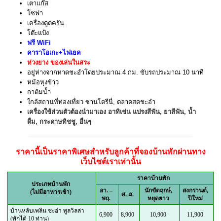
เตาแก๊ส
โซฟา
เครื่องดูดครัน
โต๊ะแป้ง
ฟรี WiFi
คาราโอเกะ+ไฟเธค
ห่วงยาง ของเล่นในสระ
อยู่ห่างจากหาดชะอำโดยประมาณ 4 กม. ขับรถประมาณ 10 นาที
หม้อหุงข้าว
กาต้มน้ำ
ใกล้สถานที่ท่องเทื่ยว ซานโตรีนี่, ตลาดสดชะอำ
เครื่องใช้ส่วนตัวต้องนำมาเอง อาทิเช่น แปรงสีฟัน, ยาสีฟัน, น้ำ
ดื่ม, กระดาษทิชชู, อื่นๆ
ราคานี้เป็นราคาพิเศษสำหรับลูกค้าที่จองบ้านพักผ่านทาง
เว็บไซต์เราเท่านั้น
ราคาบ้านพัก
ประเภทบ้านพัก
อา. –
นักขัตฤกษ์,
สงกรานต์,
(ไม่มีอาหารเช้า)
ศ.-ส.
พฤ.
หยุดยาว
ปีใหม่
บ้านหลับเพลิน ชะอำ พูลวิลล่า
6,900
8,900
10,900
11,900
(พักได้ 10 ท่าน)