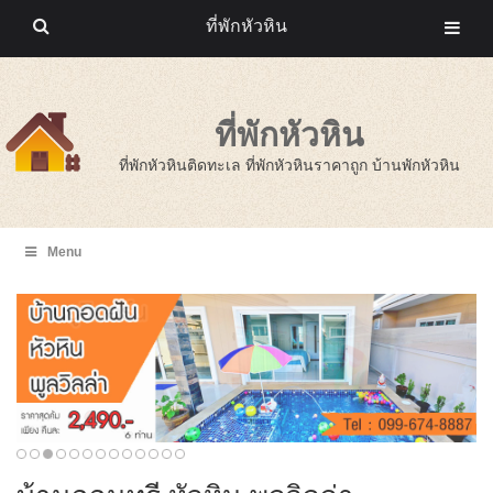
ที่พักหัวหิน
ที่พักหัวหิน
ที่พักหัวหินติดทะเล ที่พักหัวหินราคาถูก บ้านพักหัวหิน
Menu