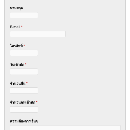
นามสกุล
E-mail
*
โทรศัพท์
*
วันเข้าพัก
*
จำนวนคืน
*
จำนวนคนเข้าพัก
*
ความต้องการ อื่นๆ