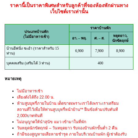
ราคานี้เป็นราคาพิเศษสำหรับลูกค้าที่จองห้องพักผ่านทาง
เว็บไซต์เราเท่านั้น
ราคาบ้านพัก
ประเภทบ้านพัก
หยุดยาว,
(ไม่มีอาหารเช้า)
อา. – พฤ.
ศ. – ส.
นักขัตฤกษ์
บ้านอีฟนิ่ง ชะอำ (ราคาสำหรับ 15
6,900
7,900
8,900
ท่าน)
บุคคลเสริม (เสริมได้ 3 ท่าน)
400
หมายเหตุ
ไม่มีอาหารเช้า
เสียงดังได้ถึง 22.00 น.
ห้ามสูบบุหรี่ภายในบ้าน เด็ดขาดเพราะเราได้เพราะเราเตรียม
สถานที่ไว้เพื่อให้ท่านสูบบุหรี่หน้าบ้าน** ฝืนข้อห้ามปรับทันที
2,000บาททันที
ไม่อนุญาตให้นำสุนัข แมว เข้ามาในที่พัก
วันหยุดนักขัตฤกษ์ – วันหยุดยาว รับจองบ้านพักขั้นต่ำ 2 คืน
ถ้ามีของสูญหายเสียหายชำรุด ภายในบริเวณบ้านพัก ผู้เช่าต้องรับ