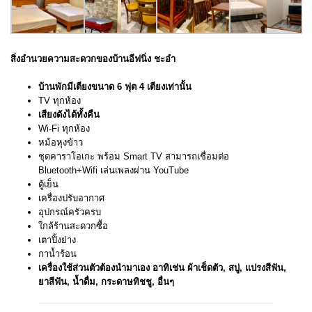
สิ่งอำนวยความสะดวกของบ้านอีฟนิ่ง ชะอำ
บ้านพักมีเตียงขนาด 6 ฟุต 4 เตียงเท่านั้น
TV ทุกห้อง
เสียงดังได้ทั้งคืน
Wi-Fi ทุกห้อง
หม้อหุงข้าว
ชุดคาราโอเกะ พร้อม Smart TV สามารถเชื่อมต่อ
Bluetooth+Wifi เล่นเพลงผ่าน YouTube
ตู้เย็น
เครื่องปรับอากาศ
อุปกรณ์ครัวครบ
ใกล้ร้านสะดวกซื้อ
เตาปิ้งย่าง
กาน้ำร้อน
เครื่องใช้ส่วนตัวต้องนำมาเอง อาทิเช่น ผ้าเช็ดตัว, สบู่, แปรงสีฟัน,
ยาสีฟัน, น้ำดื่ม, กระดาษทิชชู, อื่นๆ