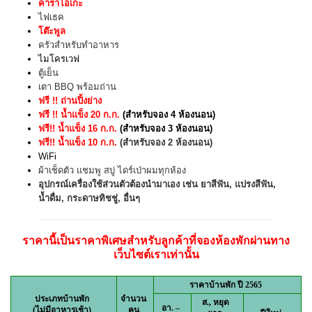
คาราโอเกะ
ไฟเธค
โต๊ะพูล
ครัวสำหรับทำอาหาร
ไมโครเวฟ
ตู้เย็น
เตา BBQ พร้อมถ่าน
ฟรี !! ถ่านปิ้งย่าง
ฟรี !! น้ำแข็ง 20 ก.ก.
(สำหรับจอง 4 ห้องนอน)
ฟรี!! น้ำแข็ง 16 ก.ก.
(สำหรับจอง 3 ห้องนอน)
ฟรี!! น้ำแข็ง 10 ก.ก.
(สำหรับจอง 2 ห้องนอน)
WiFi
ผ้าเช็ดตัว แชมพู สบู่ ไดร์เป่าผมทุกห้อง
อุปกรณ์เครื่องใช้ส่วนตัวต้องนำมาเอง เช่น ยาสีฟัน, แปรงสีฟัน,
น้ำดื่ม, กระดาษทิชชู่, อื่นๆ
ราคานี้เป็นราคาพิเศษสำหรับลูกค้าที่จองห้องพักผ่านทาง
เว็บไซต์เราเท่านั้น
ราคาบ้านพัก ปี 2565
ประเภทบ้านพัก
จำนวน
ส., หยุด
อา. –
(ไม่มีอาหารเช้า)
คน