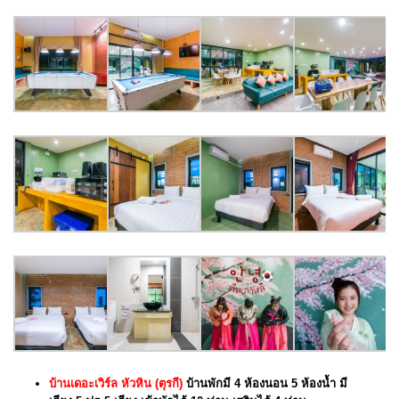
บ้านเดอะเวิร์ล หัวหิน (ตุรกี)
บ้านพักมี 4 ห้องนอน 5 ห้องน้ำ มี