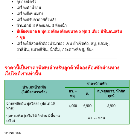
อุปกรณ์ครัว
เครื่องทำน้ำอุ่น
เครื่องปิ้งขนมปัง
เครื่องปรับอากาศทั้งหลัง
บ้านพักมี 3 ห้องนอน 3 ห้องน้ำ
มีเตียงขนาด 6 ฟุต 2 เตียง เตียงขนาด 5 ฟุต 1 เตียง มีที่นอนเสริม
4 ชุด
เครื่องใช้ส่วนตัวต้องนำมาเอง เช่น ผ้าเช็ดตัว, สบู่, แชมพู,
ยาสีฟัน, แปรงสีฟัน, น้ำดื่ม, กระดาษทิชชู่, อื่นๆ
ราคานี้เป็นราคาพิเศษสำหรับลูกค้าที่จองห้องพักผ่านทาง
เว็บไซต์เราเท่านั้น
ราคาบ้านพัก
ประเภทบ้านพัก
อา. –
ส.,หยุดยาว,
นักขัต
(ไม่มีอาหารเช้า)
ศ.
พฤ.
ฤกษ์
บ้านเพลินฝัน พูลวิลล่า (พักได้ 10
4,900
6,900
8,900
ท่าน)
บุคคลเสริม (เสริมได้ 5 ท่าน มีที่นอน
400.- / ท่าน
เสริม)
หมายเหตุ