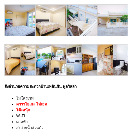
สิ่งอำนวยความสะดวกบ้านเพลินฝัน พูลวิลล่า
ไมโครเวฟ
คาราโอเกะ ไฟเธค
โต๊ะสนุ๊ก
Wi-Fi
ดาดฟ้า
สะว่ายน้ำส่วนตัว