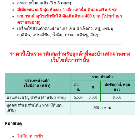
สระว่ายน้ำส่วนตัว (
3 x 5 เมตร)
มีเตียงขนาด 6 ฟุต ห้องละ 1 เตียงเท่านั้น ที่นอนเสริม 6 ชุด
สามารถนำสุนัขเข้าพักได้ คิดเพิ่มตัวละ 400 บาท (โปรดรักษา
ความสะอาด)
เครื่องใช้ส่วนตัวต้องนำมาเอง เช่น ผ้าเช็ดตัว, สบู่, แชมพู,
ยาสีฟัน, แปรงสีฟัน, น้ำดื่ม, กระดาษทิชชู, อื่นๆ
ราคานี้เป็นราคาพิเศษสำหรับลูกค้าที่จองบ้านพักผ่านทาง
เว็บไซต์เราเท่านั้น
ราคาบ้านพัก
ประเภทบ้านพัก
อา. –
นักขัตฤกษ์, หยุด
(ไม่มีอาหารเช้า)
ส.
ศ.
ยาว
บ้านเพียงขวัญ หัวหิน (สำหรับ 8 ท่าน)
5,500
7,500
8,500
บุคคลเสริม (เสริมได้ 2 ท่าน มีที่นอน
500.- / ท่าน
เสริม)
หมายเหตุ
ไม่มีอาหารเช้า