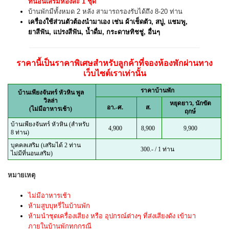
ที่นอนเสริมห้องละ 1 ชุด
บ้านพักมีทั้งหมด 2 หลัง สามารถรองรับได้ถึง 8-20 ท่าน
เครื่องใช้ส่วนตัวต้องนำมาเอง เช่น ผ้าเช็ดตัว, สบู่, แชมพู,
ยาสีฟัน, แปรงสีฟัน, น้ำดื่ม, กระดาษทิชชู่, อื่นๆ
ราคานี้เป็นราคาพิเศษสำหรับลูกค้าที่จองห้องพักผ่านทาง
เว็บไซต์เราเท่านั้น
ราคาบ้านพัก
บ้านเพียงจันทร์ หัวหิน พูล
วิลล่า
หยุดยาว, นักขัต
อา.-ศ.
ส.
(ไม่มีอาหารเช้า)
ฤกษ์
บ้านเพียงจันทร์ หัวหิน (สำหรับ
4,900
8,900
9,900
8 ท่าน)
บุคคลเสริม (เสริมได้ 2 ท่าน
300.- / 1 ท่าน
ไม่มีที่นอนเสริม)
หมายเหตุ
ไม่มีอาหารเช้า
ห้ามสูบบุหรี่ในบ้านพัก
ห้ามนำชุดเครื่องเสียง หรือ อุปกรณ์ต่างๆ ที่ส่งเสียงดัง เข้ามา
ภายในบ้านพักทุกกรณี