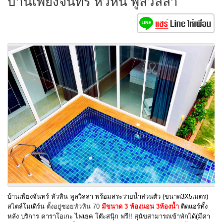
บ้านเพียงจันทร์ หัวหิน พูลวิลล่า
บ้านเพียงจันทร์ หัวหิน พูลวิลล่า พร้อมสระว่ายน้ำส่วนตัว (ขนาด3X5เมตร)
สไตล์โมเดิร์น
ตั้งอยู่ซอยหัวหิน 70
มีขนาด 3 ห้องนอน 3ห้องน้ำ
ติดแอร์ทั้ง
หลัง บริการ คาราโอเกะ ไฟเธค โต๊ะสนุ๊ก ฟรี!! สุนัขสามารถเข้าพักได้(มีค่า