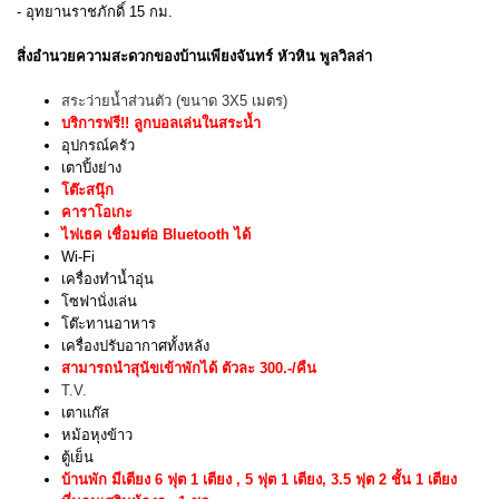
- อุทยานราชภักดิ์ 15 กม.
สิ่งอำนวยความสะดวกของบ้านเพียงจันทร์ หัวหิน พูลวิลล่า
สระว่ายน้ำส่วนตัว (ขนาด 3X5 เมตร)
บริการฟรี!! ลูกบอลเล่นในสระน้ำ
อุปกรณ์ครัว
เตาปิ้งย่าง
โต๊ะสนุ๊ก
คาราโอเกะ
ไฟเธค
เชื่อมต่อ Bluetooth ได้
Wi-Fi
เครื่องทำน้ำอุ่น
โซฟานั่งเล่น
โต๊ะทานอาหาร
เครื่องปรับอากาศทั้งหลัง
สามารถนำสุนัขเข้าพักได้ ตัวละ 300.-/คืน
T.V.
เตาแก๊ส
หม้อหุงข้าว
ตู้เย็น
บ้านพัก มีเตียง 6 ฟุต 1 เตียง , 5 ฟุต 1 เตียง, 3.5 ฟุต 2 ชั้น 1 เตียง