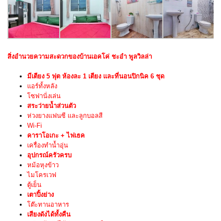
สิ่งอำนวยความสะดวกของบ้านเอคโค่ ชะอำ พูลวิลล่า
มีเตียง 5 ฟุต ห้องละ 1 เตียง และที่นอนปิกนิค 6 ชุด
แอร์ทั้งหลัง
โซฟานั่งเล่น
สระว่ายน้ำส่วนตัว
ห่วงยางแฟนซี และลูกบอลสี
Wi-Fi
คาราโอเกะ + ไฟเธค
เครื่องทำน้ำอุ่น
อุปกรณ์ครัวครบ
หม้อหุงข้าว
ไมโครเวฟ
ตู้เย็น
เตาปิ้งย่าง
โต๊ะทานอาหาร
เสียงดังได้ทั้งคืน