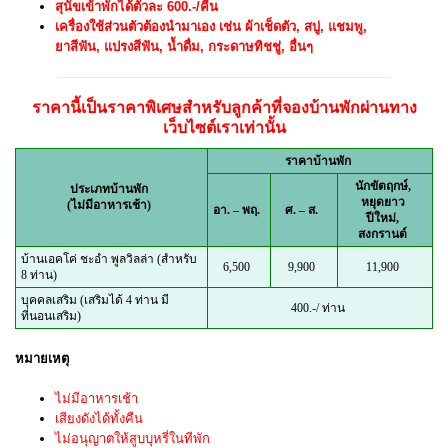
สุนัขเข้าพักได้ตัวละ 600.-/คืน
เครื่องใช้ส่วนตัวต้องนำมาเอง เช่น ผ้าเช็ดตัว, สบู่, แชมพู,
ยาสีฟัน, แปรงสีฟัน, น้ำดื่ม, กระดาษทิชชู่, อื่นๆ
ราคานี้เป็นราคาพิเศษสำหรับลูกค้าที่จองบ้านพักผ่านทาง
เว็บไซต์เราเท่านั้น
ราคาบ้านพัก
นักขัตฤกษ์,
ประเภทบ้านพัก
หยุดยาว
(ไม่มีอาหารเช้า)
อา. – พฤ.
ศ. – ส.
ปีใหม่,
สงกรานต์
บ้านเอคโค่ ชะอำ พูลวิลล่า (สำหรับ
6,500
9,900
11,900
8 ท่าน)
บุคคลเสริม (เสริมได้ 4 ท่าน มี
400.-/ ท่าน
ที่นอนเสริม)
หมายเหตุ
ไม่มีอาหารเช้า
เสียงดังได้ทั้งคืน
ไม่อนุญาตให้สูบบุหรี่ในทีพัก