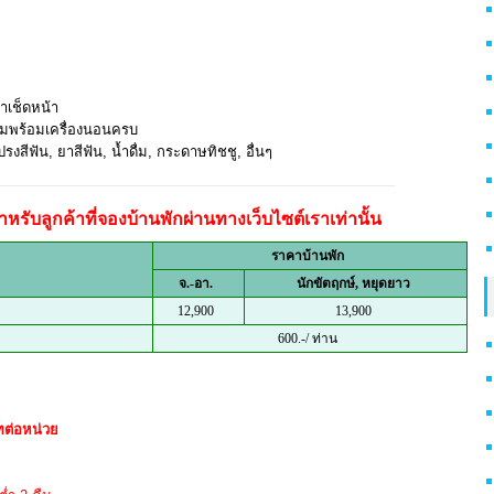
้าเช็ดหน้า
ริมพร้อมเครื่องนอนครบ
รงสีฟัน, ยาสีฟัน, น้ำดื่ม, กระดาษทิชชู, อื่นๆ
หรับลูกค้าที่จองบ้านพักผ่านทางเว็บไซต์เราเท่านั้น
ราคาบ้านพัก
จ.-อา.
นักขัตฤกษ์, หยุดยาว
12,900
13,900
600.-/ ท่าน
ทต่อหน่วย