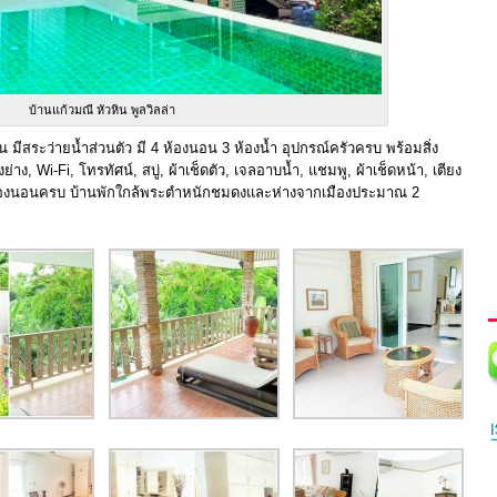
บ้านแก้วมณี หัวหิน พูลวิลล่า
น มีสระว่ายน้ำส่วนตัว มี 4 ห้องนอน 3 ห้องน้ำ อุปกรณ์ครัวครบ พร้อมสิ่ง
, Wi-Fi, โทรทัศน์, สบู่, ผ้าเช็ดตัว, เจลอาบน้ำ, แชมพู, ผ้าเช็ดหน้า, เตียง
รื่องนอนครบ บ้านพักใกล้พระตำหนักชมดงและห่างจากเมืองประมาณ 2