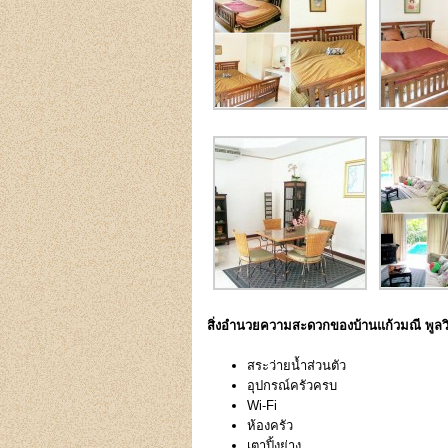
สิ่งอำนวยความสะดวกของบ้านแก้วมณี พูลวิ
สระว่ายน้ำส่วนตัว
อุปกรณ์ครัวครบ
Wi-Fi
ห้องครัว
เตาปิ้งย่าง