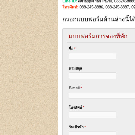
Line ID:
@HappyPlanTravel, 0882458886
โทรศัพท์:
088-245-8886, 088-245-8887, 09
กรอกแบบฟอร์มด้านล่างนี้ไ
แบบฟอร์มการจองที่พัก
ชื่อ
*
นามสกุล
E-mail
*
โทรศัพท์
*
วันเข้าพัก
*