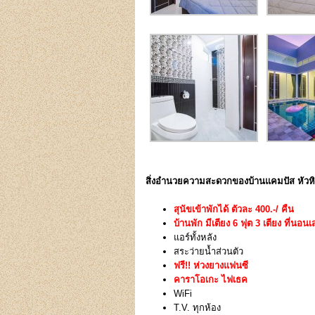
สิ่งอำนวยความสะดวกของบ้านแคมปัส หัวหิน
สุนัขเข้าพักได้ ตัวละ 400.-/ คืน
บ้านพัก มีเตียง 6 ฟุต 3 เตียง ที่นอนเส
แอร์ทั้งหลัง
สระว่ายน้ำส่วนตัว
ฟรี!! ห่วงยางแฟนซี
คาราโอเกะ ไฟเธค
WiFi
T.V. ทุกห้อง