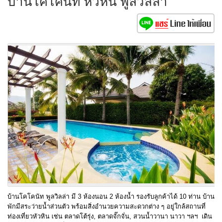
บ้านโคโคนัท หัวหิน พูลวิลล่า
บ้านโคโคนัท พูลวิลล่า มี 3 ห้องนอน 2 ห้องน้ำ รองรับลูกค้าได้ 10 ท่าน บ้าน
พักมีสระว่ายน้ำส่วนตัว พร้อมสิ่งอำนวยความสะดวกต่าง ๆ อยู่ใกล้สถานที่
ท่องเที่ยวหัวหิน เช่น ตลาดโต้รุ่ง, ตลาดจั๊กจั่น, สวนน้ำวานา นาวา ฯลฯ เดิน