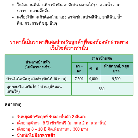
ใกล้สถานที่ท่องเที่ยวหัวหิน อาทิเช่น ตลาดโต้รุ่ง, สวนน้ำวานา
นาวา , ตลาดจั๊กจั่น
เครื่องใช้ส่วนตัวต้องนำมาเอง อาทิเช่น แปรงสีฟัน, ยาสีฟัน, น้ำ
ดื่ม, กระดาษทิชชู, อื่นๆ
ราคานี้เป็นราคาพิเศษสำหรับลูกค้าที่จองห้องพักผ่านทาง
เว็บไซต์เราเท่านั้น
ราคาบ้านพัก
ประเภทบ้านพัก
อา –
นักขัตฤกษ์, หยุด
(ไม่มีอาหารเช้า)
ศ – ส
พฤ
ยาว
บ้านโคโคนัท พูลวิลล่า (พักได้ 10 ท่าน)
7,500
9,000
9,500
บุคคลเสริม เสริมได้ 4 ท่าน (มีที่นอน
550
เสริมให้)
หมายเหตุ
วันหยุดนักขัตฤกษ์ รับจองขั้นต่ำ 2 คืนค่ะ
เด็กอายุต่ำกว่า 8 ปี เข้าพักฟรี (มากสุด 2 ท่านเท่านั้น)
เด็กอายุ 8 – 10 ปี คิดเพิ่มท่านละ 300 บาท
บ้านพักไม่มีอาหารเช้า