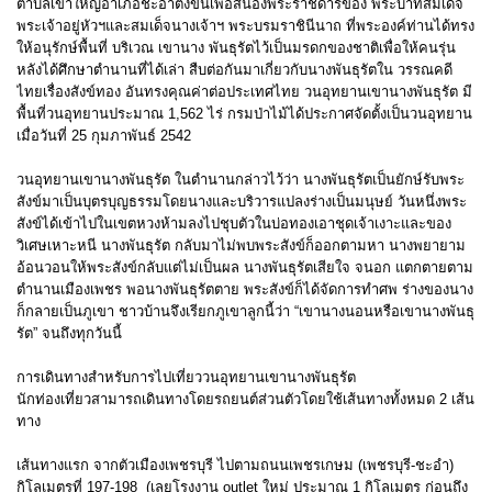
ตำบลเขาใหญ่อำเภอชะอำตั้งขึ้นเพื่อสนองพระราชดำริของ พระบาทสมเด็จ
พระเจ้าอยู่หัวฯและสมเด็จนางเจ้าฯ พระบรมราชินีนาถ ที่พระองค์ท่านได้ทรง
ให้อนุรักษ์พื้นที่ บริเวณ เขานาง พันธุรัตไว้เป็นมรดกของชาติเพื่อให้คนรุ่น
หลังได้ศึกษาตำนานที่ได้เล่า สืบต่อกันมาเกี่ยวกับนางพันธุรัตใน วรรณคดี
ไทยเรื่องสังข์ทอง อันทรงคุณค่าต่อประเทศไทย วนอุทยานเขานางพันธุรัต มี
พื้นที่วนอุทยานประมาณ 1,562 ไร่ กรมป่าไม้ได้ประกาศจัดตั้งเป็นวนอุทยาน
เมื่อวันที่ 25 กุมภาพันธ์ 2542
วนอุทยานเขานางพันธุรัต ในตำนานกล่าวไว้ว่า นางพันธุรัตเป็นยักษ์รับพระ
สังข์มาเป็นบุตรบุญธรรมโดยนางและบริวารแปลงร่างเป็นมนุษย์ วันหนึ่งพระ
สังข์ได้เข้าไปในเขตหวงห้ามลงไปชุบตัวในบ่อทองเอาชุดเจ้าเงาะและของ
วิเศษเหาะหนี นางพันธุรัต กลับมาไม่พบพระสังข์ก็ออกตามหา นางพยายาม
อ้อนวอนให้พระสังข์กลับแต่ไม่เป็นผล นางพันธุรัตเสียใจ จนอก แตกตายตาม
ตำนานเมืองเพชร พอนางพันธุรัตตาย พระสังข์ก็ได้จัดการทำศพ ร่างของนาง
ก็กลายเป็นภูเขา ชาวบ้านจึงเรียกภูเขาลูกนี้ว่า “เขานางนอนหรือเขานางพันธุ
รัต” จนถึงทุกวันนี้
การเดินทางสำหรับการไปเที่ยววนอุทยานเขานางพันธุรัต
นักท่องเที่ยวสามารถเดินทางโดยรถยนต์ส่วนตัวโดยใช้เส้นทางทั้งหมด 2 เส้น
ทาง
เส้นทางแรก จากตัวเมืองเพชรบุรี ไปตามถนนเพชรเกษม (เพชรบุรี-ชะอำ)
กิโลเมตรที่ 197-198 (เลยโรงงาน outlet ใหม่ ประมาณ 1 กิโลเมตร ก่อนถึง