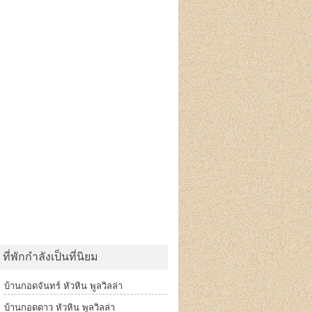
ที่พักกำลังเป็นที่นิยม
บ้านกอดจันทร์ หัวหิน พูลวิลล่า
บ้านกอดดาว หัวหิน พูลวิลล่า