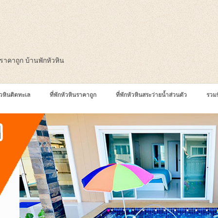
ินราคาถูก บ้านพักหัวหิน
หัวหินติดทะเล
ที่พักหัวหินราคาถูก
ที่พักหัวหินสระว่ายน้ำส่วนตัว
รวมท