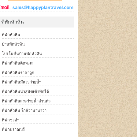
ที่พักหัวหิน
ที่พักหัวหิน
บ้านพักหัวหิน
โปรโมชั่นบ้านพักหัวหิน
ที่พักหัวหินติดทะเล
ที่พักหัวหินราคาถูก
ที่พักหัวหินมีสระว่ายน้ำ
ที่พักหัวหินนำสุนัขเข้าพักได้
ที่พักหัวหินสระว่ายน้ำส่วนตัว
ที่พักหัวหิน ใกล้วานานาวา
ที่พักชะอำ
ที่พักปราณบุรี