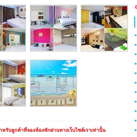
หรับลูกค้าที่จองห้องพักผ่านทางเว็บไซต์เราเท่านั้น