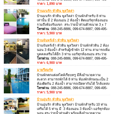
และ ห้องนั่งเล่น ...
8887, 088-245-8887
ราคา: 1,890 บาท
บ้านมนรัก หัวหิน พูลวิลล่า
บ้านมนรัก หัวหิน พูลวิลล่า บ้านพักสำหรับ 8 ท่าน
เท่านั้น มี 2 ห้องนอน 2 ห้องน้ำ ติดแอร์ทุกห้องนอน
รวมถึงห้องรับแขก สระว่ายน้ำส่วนตัวขนาด 3 x 7
พร้อมอุปกรณ์ครัวไว้ให้บริการลูกค้า เช่น เตาปิ้งย่าง
โทรด่วน
: 088-245-8886, 099-674-8887, 099-495-
ทีวี ตู้เย็น ฯลฯ ...
8887, 088-245-8887
ราคา: 5,900 บาท
บ้านจันทร์เจ้า หัวหิน พูลวิลล่า
บ้านจันทร์เจ้า หัวหิน พูลวิลล่า บ้านพักหัวหิน 2 ห้อง
นอน 3 ห้องน้ำ สำหรับผู้เข้าพัก 12 ท่าน สามารถเพิ่ม
บุคคลเสริมได้อีก 3 ท่าน แอร์ทุกห้องนอน สระว่าย
น้ำส่วนตัวขนาด 3 x 7 พร้อมสิ่งอำนวยความสะดวก
โทรด่วน
: 088-245-8886, 099-674-8887, 099-495-
ครบครัน ...
8887, 088-245-8887
ราคา: 6,900 บาท
มายรีสอร์ท
บ้านพักตกแต่งสไตล์เรียบหรู มีสิ่งอำนวยความ
สะดวก สามารถพักได้ 8 ท่าน ห้องพักลักษณะเป็น 2
ห้องติดกัน 2 ห้องน้ำ สามารถเปิดหากันได้ ใกล้แหล่ง
ท่องเที่ยวที่สุดฮิตของหัวหิน ได้แก่ ตลาดจั๊กจั่น และ
โทรด่วน
: 088-245-8886, 099-674-8887, 099-495-
สวนน้ำ วานา นาวา ...
8887, 088-245-8887
ราคา: 5,900 บาท
บ้านอุ่นรัก หัวหิน พูลวิลล่า
บ้านอุ่นรัก หัวหิน พูลวิลล่า บ้านพักสำหรับ 10 ท่าน
เสริมได้ 5 ท่าน มี 3 ห้องนอน 3 ห้องน้ำ แอร์ทุกห้อง
นอน สระว่ายน้ำส่วนตัว พร้อมสิ่งอำนวยความ