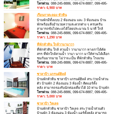
สะดวกต่าง ๆ เช่น ทีวี, สระว่ายน้ำส่วนตัว, เครื่องปรับ
โทรด่วน
: 088-245-8886, 099-674-8887, 099-495-
อากาศ, ปิ้งย่างได้, ประกอบอาหารได้ ...
8887, 088-245-8887
ราคา: 6,900 บาท
เรือนกาสะลอง หัวหิน
บ้านพักมีทั้งแบบ 2 ห้องนอน และ 3 ห้องนอน บ้าน
พักพร้อมสิ่งอำนวยความสะดวกต่าง ๆ ครบครัน
สามารถขับไปทะเลได้โดยประมาณ 5 นาที ใกล้
สถานที่ท่องเที่ยว ของหัวหิน เดินทางได้สะดวก บ้าน
โทรด่วน
: 088-245-8886, 099-674-8887, 099-495-
พักตั้งอยู่ซอยหัวหิน 102 ...
8887, 088-245-8887
ราคา: 1,290 บาท
ที่พักหัวหิน ใกล้วานานาวา
ที่พักหัวหิน ใกล้ สวนน้ำ วานานาวา ทางเราได้คัด
สรร ที่พักใกล้สวนน้ำ วานา นาวา มาให้ท่านได้เลือก
ชมกันมากมาย ไม่ว่าจะเป็น ที่พักหัวหิน โรงแรม
รีสอร์ท หรือ บ้านพักหัวหิน ที่ใกล้สวนน้ำวานานาวา
โทรด่วน
: 088-245-8886, 099-674-8887, 099-495-
มาให้ท่านได้เลือกชมกัน เชิญท่านเลือกชมกันได้เลย
8887, 088-245-8887
ราคา: บาท
ค่ะ ...
ซาลาป้า แกรนด์ฮิลล์
บ้านพักหัวหิน ซาลาป้า แกรนด์ฮิลล์ สระว่ายน้ำส่วน
ตัว บ้านพัก 2 ห้องนอน 3 ห้องน้ำ ติดแอร์ทั้ง
หลัง สามารถรองรับนักท่องเที่ยวได้ 10 ท่าน บ้านพัก
ของเรามีสิ่งอำนวยความสะดวกสบายครบครัน ตั้งอยู่
โทรด่วน
: 088-245-8886, 099-674-8887, 099-495-
ซอยหัวหิน 6 ...
8887, 088-245-8887
ราคา: 5,000 บาท
ซาลาป้า วิลเลจ
บ้านพักหัวหิน ซาลาป้า วิลเลจ สระว่ายน้ำส่วนตัว
บ้านพัก 3 ห้องนอน 3 ห้องน้ำ แอร์ทั้งหลัง สามารถ