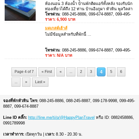
ห้องนอน 3 ห้องน้ำ บ้านพักติดแอร์ทั้งหลัง รองรับนัก
ท่องเที่ยวได้ถึง 12 ท่าน บ้านอิงภูผา หัวหิน พูลวิลล่า
ตั้งอยู่ซอยหัวหิน 6 ...
โทรด่วน
: 088-245-8886, 099-674-8887, 099-495-
8887, 088-245-8887
ราคา: 6,900 บาท
มดเกสต์เฮ้าส์
ไม่มีข้อมูลสำหรับที่พักนี้ ...
โทรด่วน
: 088-245-8886, 099-674-8887, 099-495-
8887, 088-245-8887
ราคา: N/A บาท
4
Page 4 of 7
« First
«
...
2
3
5
6
...
»
Last »
จองที่พักหัวหิน โทร:
088-245-8886, 088-245-8887, 099-178-9998, 099-495-
8887, 099-674-8887
Line ID คลิ๊ก:
http://line.me/ti/p/@HappyPlanTravel
หรือ ID: 0882458886,
0991789998
เวลาทำการ:
เปิดทุกวัน |
เวลา:
8.30 - 20.30 น.