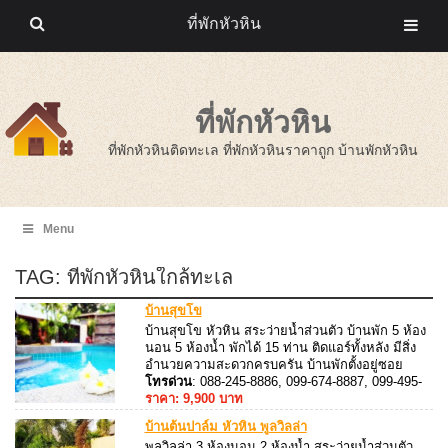
ที่พักหัวหิน
ที่พักหัวหิน
ที่พักหัวหินติดทะเล ที่พักหัวหินราคาถูก บ้านพักหัวหิน
Menu
TAG:
ที่พักหัวหินใกล้ทะเล
บ้านสุขโข
บ้านสุขโข หัวหิน สระว่ายน้ำส่วนตัว บ้านพัก 5 ห้อง
นอน 5 ห้องน้ำ พักได้ 15 ท่าน ติดแอร์ทั้งหลัง มีสิ่ง
อำนวยความสะดวกครบครัน บ้านพักตั้งอยู่ซอย
หัวหิน 70 ใกล้สถานที่ท่องเที่ยวหัวหิน บ้านสุขโขห่าง
โทรด่วน
: 088-245-8886, 099-674-8887, 099-495-
จากทะเลโดยประมาณ 5 กม. ...
8887, 088-245-8887
ราคา: 9,900 บาท
บ้านต้นปาล์ม หัวหิน พูลวิลล่า
พูลวิลล่า 3 ห้องนอน 2 ห้องน้ำ สระว่ายน้ำส่วนตัว