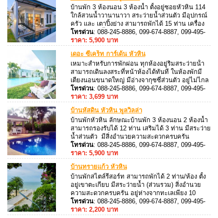
บ้านพัก 3 ห้องนอน 3 ห้องน้ำ ตั้งอยู่ซอยหัวหิน 114
ใกล้สวนน้ำวานานาวา สระว่ายน้ำส่วนตัว มีอุปกรณ์
ครัว และ เตาปิ้งย่าง สามารถพักได้ 15 ท่าน เครื่อง
ปรับอากาศทั้งหลัง มีคาราโอเกะบริการ ...
โทรด่วน
: 088-245-8886, 099-674-8887, 099-495-
8887, 088-245-8887
ราคา: 5,900 บาท
เดอะ ซีเคร็ท การ์เด้น หัวหิน
เหมาะสำหรับการพักผ่อน ทุกห้องอยู่ริมสระว่ายน้ํา
สามารถเดินลงสระที่หน้าห้องได้ทันที ในห้องพักมี
เตียงนอนขนาดใหญ่ มีอ่างจากุซซี่ส่วนตัว อยู่ไม่ไกล
จากตัวเมืองหัวหิน ...
โทรด่วน
: 088-245-8886, 099-674-8887, 099-495-
8887, 088-245-8887
ราคา: 3,699 บาท
บ้านหัสดิน หัวหิน พูลวิลล่า
บ้านพักหัวหิน ลักษณะบ้านพัก 3 ห้องนอน 2 ห้องน้ำ
สามารถรองรับได้ 12 ท่าน เสริมได้ 3 ท่าน มีสระว่าย
น้ำส่วนตัว มีสิ่งอำนวยความสะดวกครบครัน
สามารถนำสุนัขเข้าพักได้ ...
โทรด่วน
: 088-245-8886, 099-674-8887, 099-495-
8887, 088-245-8887
ราคา: 5,900 บาท
บ้านทรายแก้ว หัวหิน
บ้านพักสไตล์รีสอร์ท สามารถพักได้ 2 ท่าน/ห้อง ตั้ง
อยู่เขาตะเกียบ มีสระว่ายน้ำ (ส่วนรวม) สิ่งอำนวย
ความสะดวกครบครัน อยู่ห่างจากทะเลเพียง 10
เมตร สามารถเดินไปได้ ...
โทรด่วน
: 088-245-8886, 099-674-8887, 099-495-
8887, 088-245-8887
ราคา: 2,200 บาท