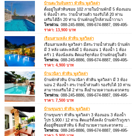
บ้านตะวันจันทรา หัวหิน พูลวิลล่า
ตั้งอยู่ในหัวหินซอย 102 ภายในบ้านพักมี 5 ห้องนอน
6 ห้องน้ำ สระ ว่ายน้ำส่วนตัว รองรับได้ 20 ท่าน
เสริมได้อีก 20 ท่าน บ้านพักอยู่ใกล้สวนน้ำวานา
นาวา บริการ ฟรี!! คาราโอเกะ ไฟเธค โต๊พูล ทำ
โทรด่วน
: 088-245-8886, 099-674-8887, 099-495-
อาหารได้ ปิ้งย่าง ...
8887, 088-245-8887
ราคา: 13,900 บาท
เรือนสามหลัง หัวหิน พูลวิลล่า
เรือนสามหลัง พูลวิลล่า มีสระว่ายน้ำส่วนตัว บ้านพัก
มี 3 หลัง แต่ละหลังมี 1 ห้องนอน 1 ห้องน้ำ 1 ห้อง
ครัว 1 ห้องนั่งเล่น ติดแอร์ทุกห้อง บ้านพักอยู่ในตัว
เมืองหัวหิน การเดินทางสะดวกใกล้ตลาดโต้รุ่งหัวหิน
โทรด่วน
: 088-245-8886, 099-674-8887, 099-495-
...
8887, 088-245-8887
ราคา: 4,900 บาท
บ้านวนิลา หัวหิน พูลวิลล่า
บ้านพักหัวหิน บ้านวนิลา หัวหิน พูลวิลล่า มี 3 ห้อง
นอน 2 ห้องน้ำ สระว่ายน้ำส่วนตัว รองรับได้ 10 ท่าน
สามารถเสริมได้ 2 ท่าน สิ่งอำนวยความสะดวกครบ
ครัน บ้านพักอยู่ซอยหัวหิน 94 ...
โทรด่วน
: 088-245-8886, 099-674-8887, 099-495-
8887, 088-245-8887
ราคา: 7,500 บาท
บ้านขุนเขา หัวหิน พูลวิลล่า
บ้านขุนเขา หัวหิน พูลวิลล่า 3 ห้องนอน 3 ห้องน้ำ
โปร 5,900 / 12 ท่าน ติดแอร์ทั้งหลัง บ้านพักวิวภูเขา
ตั้งอยู่ที่ซอยหัวหิน 6 สิ่งอำนวยความสะดวกครบ ...
โทรด่วน
: 088-245-8886, 099-674-8887, 099-495-
8887, 088-245-8887
ราคา: 5,900 บาท