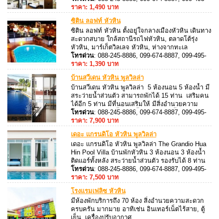
อำนวยความสะดวกครบครัน ...
8887, 088-245-8887
ราคา: 1,490 บาท
ซิติน ลอฟท์ หัวหิน
ซิติน ลอฟท์ หัวหิน ตั้งอยู่ใจกลางเมืองหัวหิน เดินทาง
สะดวกสบาย ใกล้สถานีรถไฟหัวหิน, ตลาดโต้รุ่ง
หัวหิน, มาร์เก็ตวิลเลจ หัวหิน, ห่างจากทะเล
ประมาณ 10 นาที ...
โทรด่วน
: 088-245-8886, 099-674-8887, 099-495-
8887, 088-245-8887
ราคา: 1,390 บาท
บ้านสวีเดน หัวหิน พูลวิลล่า
บ้านสวีเดน หัวหิน พูลวิลล่า 5 ห้องนอน 5 ห้องน้ำ มี
สระว่ายน้ำส่วนตัว สามารถพักได้ 15 ท่าน เสริมคน
ได้อีก 5 ท่าน มีที่นอนเสริมให้ มีสิ่งอำนวยความ
สะดวกครบ แอร์ทั้งหลัง ตั้งอยู่ใกล้สวนน้ำ วานานา
โทรด่วน
: 088-245-8886, 099-674-8887, 099-495-
วา เดินทางไปตามสถานที่ท่องเที่ยวในหัวหิน สะดวก
8887, 088-245-8887
ราคา: 7,900 บาท
...
เดอะ แกรนดิโอ หัวหิน พูลวิลล่า
เดอะ แกรนดิโอ หัวหิน พูลวิลล่า The Grandio Hua
Hin Pool Villa บ้านพักหัวหิน 3 ห้องนอน 3 ห้องน้ำ
ติดแอร์ทั้งหลัง สระว่ายน้ำส่วนตัว รองรับได้ 8 ท่าน
ปิ้งย่างได้ ทำอาหารได้ มีสิ่งอำนวยความสะดวกครบ
โทรด่วน
: 088-245-8886, 099-674-8887, 099-495-
ครัน ...
8887, 088-245-8887
ราคา: 7,500 บาท
โรงแรมเฟลิซ หัวหิน
มีห้องพักบริการถึง 70 ห้อง สิ่งอำนวยความสะดวก
ครบครัน มากมาย อาทิเช่น อินเทอร์เน็ตไร้สาย, ตู้
เย็น, เครื่องปรับอากาศ ...