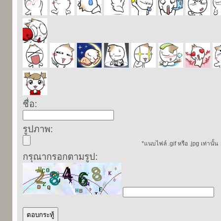
ชื่อ:
รูปภาพ:
*แนบไฟล์ .gif หรือ .jpg เท่านั้น
กรุณากรอกตามรูป: