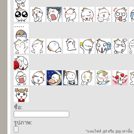
ชื่อ:
รูปภาพ:
*แนบไฟล์ .gif หรือ .jpg เท่านั้น